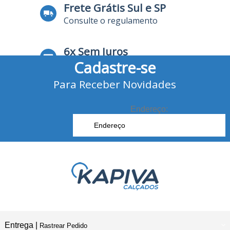
Frete Grátis Sul e SP
Consulte o regulamento
6x Sem Juros
Cadastre-se
no Cartão de Crédito
Para Receber Novidades
10% Desconto
no Boleto Bancário e Pix
Endereço:
Entrega |
Rastrear Pedido