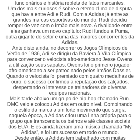
funcionários e história repleta de fatos marcantes.
Um dos mais curiosos é sobre o eterno clima de disputa
que havia entre Adi e Rudi. Com a Adidas já entre as
grandes marcas esportivas do mundo, Rudi decidiu
romper de vez com o irmão mais novo. A rivalidade entre
eles ganhava um novo capítulo: Rudi fundou a Puma,
outra gigante do setor e uma das maiores concorrentes da
Adidas.
Ante disto ainda, no decorrer os Jogos Olímpicos de
Verão de 1936, Adi se dirigiu da Baviera à Vila Olímpica,
para convencer o velocista afro-americano Jesse Owens
a utilização seus sapatos. Owens foi o primeiro jogador
afro-americano a ser patrocinado pelos irmãos Dassler.
Quando o velocista foi premiado com quatro medalhas de
ouro, o sucesso confirmou a reputação dos calçados,
despertando o interesse de treinadores de diversas
equipes nacionais.
Mais tarde abaixo um grupo de hip-hop chamado Run-
DMC veio e colocou Adidas em outro nível. Combinando
o estilo da marca a um forte movimento que surgia
naquela época, a Adidas criou uma linha própria para o
grupo que transcendia os bairros e até classes sociais
dos EUA. Eles ainda fizeram uma música chamada “My
Adidas”, e foi um sucesso em todo o mundo.
Desde então, a Adidas tem trabalhado com muitas