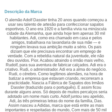
Descrição da Marca
O alemão Adolf Dassler tinha 20 anos quando começou a
usar seu talento de artesão para confeccionar sapatos
esportivos. O ano era 1920 e a família vivia na minúscula
cidade da Alemanha, que ainda hoje tem apenas 30 mil
habitantes. Adi, como era chamado em casa e pelos
amigos, trabalhava na lavandaria de sua mãe — e
ninguém levava sua ambição muito a sério. Os pais
diziam que ele precisava encontrar um emprego de
verdade. Com a rebeldia natural da juventude, ele não
deu ouvidos. Pior. Acabou atraindo o irmão mais velho,
Rudolf, para sua aventura de fabricar calçados. Adi era o
criativo. Rudi, o administrador. Adi era a alma do negócio.
Rudi, o cérebro. Como legítimos alemães, na hora de
batizar a empresa que estavam criando, recorreram a
practicidade. Nascia a Fábrica de Sapatos dos Irmãos
Dassler (traduzido para o português). E assim ficou
durante alguns anos. Só depois de muitos percalços seria
adotado um nome mais curto. Adolf juntou seu apelido,
Adi, às três primeiras letras do nome da família, Das.
Assim nasceu a Adidas, marca que está entre as mais
importantes e respeitadas do mundo, Com mais de 50 mil