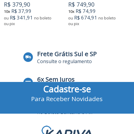
R$ 379,90
R$ 749,90
R$ 37,99
R$ 74,99
10x
10x
R$ 341,91
R$ 674,91
ou
no boleto
ou
no boleto
ou pix
ou pix
Frete Grátis Sul e SP
Consulte o regulamento
6x Sem Juros
Cadastre-se
no Cartão de Crédito
Para Receber Novidades
10% Desconto
no Boleto Bancário e Pix