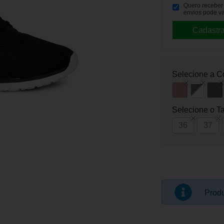
Quero receber p
envios pode va
Selecione a C
Selecione o T
36
37
Produ