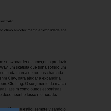
conforto.
do ótimo amortecimento e flexibilidade aos
 um snowboarder e começou a produzir
ay, um skatista que tinha sofrido um
onceituada marca de roupas chamada
lehm Clay, para ajudar a expandir a
oors Clothing. O surgimento da marca
tas, assim como outros esportistas,
e o desempenho fosse melhorado,
.
cnológica e estilo, sempre visando o