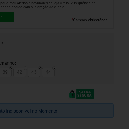
or e-mail ofertas e novidades da loja virtual. A frequência de
riar de acordo com a interação do cliente.
*
Campos obrigatórios
or:
amanho:
39
42
43
44
to Indisponível no Momento