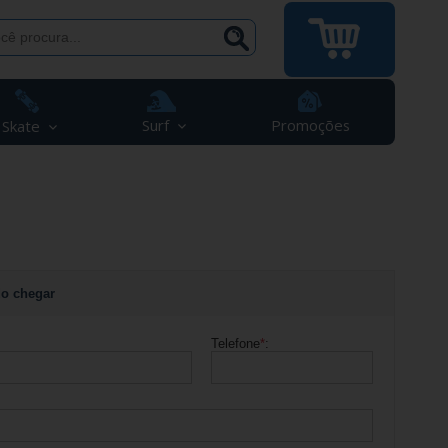
Surf
Promoções
Skate
o chegar
Telefone
*
: