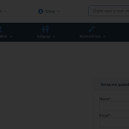
O
Entrar
1991
lino
Acessórios
Infantil
(48) 3623-1991
piva.com.br
Avise-me quand
Nome
*
:
Email
*
: