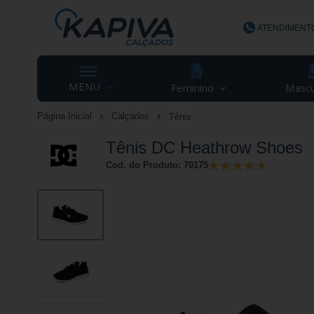
ATENDIMENT
(48) 3623-
MENU
Feminino
Mascu
Página Inicial
Calçados
Tênis
contato@ka
Tênis DC Heathrow Shoes
Cod. do Produto: 70175