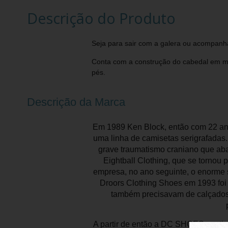
Descrição do Produto
Seja para sair com a galera ou acompanh
Conta com a construção do cabedal em mate
pés.
Descrição da Marca
Em 1989 Ken Block, então com 22 ano
uma linha de camisetas serigrafadas
grave traumatismo craniano que ab
Eightball Clothing, que se tornou 
empresa, no ano seguinte, o enorme 
Droors Clothing Shoes em 1993 foi 
também precisavam de calçados 
A partir de então a DC SHOES contin