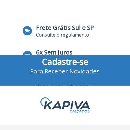
17
Produtos
Frete Grátis Sul e SP
Consulte o regulamento
6x Sem Juros
Cadastre-se
no Cartão de Crédito
Para Receber Novidades
10% Desconto
no Boleto Bancário e Pix