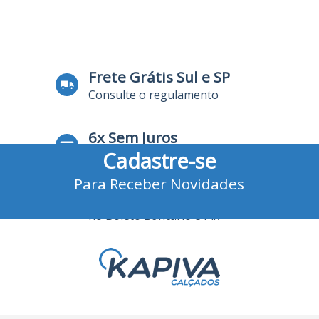
Frete Grátis Sul e SP
Consulte o regulamento
6x Sem Juros
Cadastre-se
no Cartão de Crédito
Para Receber Novidades
10% Desconto
no Boleto Bancário e Pix