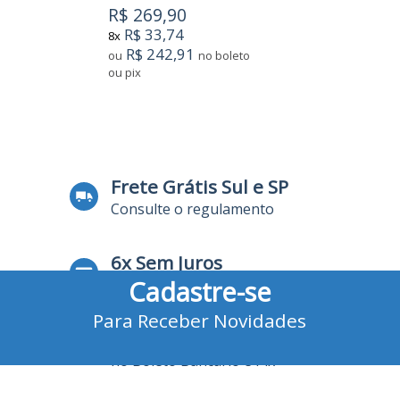
R$ 269,90
R$ 33,74
8x
R$ 242,91
ou
no boleto
ou pix
3
Produtos
Frete Grátis Sul e SP
Consulte o regulamento
6x Sem Juros
Cadastre-se
no Cartão de Crédito
Para Receber Novidades
10% Desconto
no Boleto Bancário e Pix