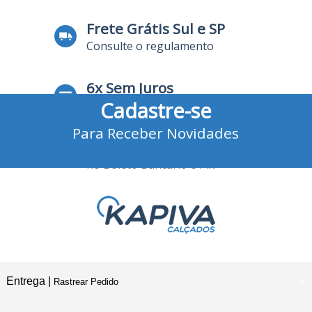
Frete Grátis Sul e SP
Consulte o regulamento
6x Sem Juros
Cadastre-se
no Cartão de Crédito
Para Receber Novidades
10% Desconto
no Boleto Bancário e Pix
Entrega |
Rastrear Pedido