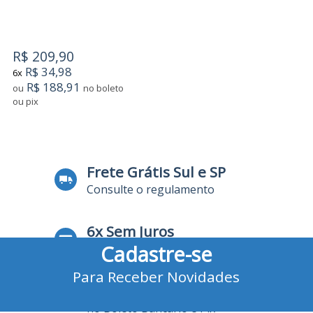
R$ 209,90
R$ 34,98
6x
R$ 188,91
ou
no boleto
ou pix
Frete Grátis Sul e SP
Consulte o regulamento
6x Sem Juros
Cadastre-se
no Cartão de Crédito
Para Receber Novidades
10% Desconto
no Boleto Bancário e Pix