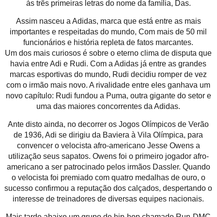
às três primeiras letras do nome da família, Das.
Assim nasceu a Adidas, marca que está entre as mais
importantes e respeitadas do mundo, Com mais de 50 mil
funcionários e história repleta de fatos marcantes.
Um dos mais curiosos é sobre o eterno clima de disputa que
havia entre Adi e Rudi. Com a Adidas já entre as grandes
marcas esportivas do mundo, Rudi decidiu romper de vez
com o irmão mais novo. A rivalidade entre eles ganhava um
novo capítulo: Rudi fundou a Puma, outra gigante do setor e
uma das maiores concorrentes da Adidas.
Ante disto ainda, no decorrer os Jogos Olímpicos de Verão
de 1936, Adi se dirigiu da Baviera à Vila Olímpica, para
convencer o velocista afro-americano Jesse Owens a
utilização seus sapatos. Owens foi o primeiro jogador afro-
americano a ser patrocinado pelos irmãos Dassler. Quando
o velocista foi premiado com quatro medalhas de ouro, o
sucesso confirmou a reputação dos calçados, despertando o
interesse de treinadores de diversas equipes nacionais.
Mais tarde abaixo um grupo de hip-hop chamado Run-DMC