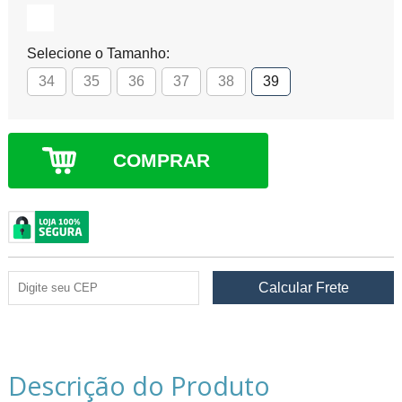
Selecione o Tamanho:
34
35
36
37
38
39
COMPRAR
Descrição do Produto