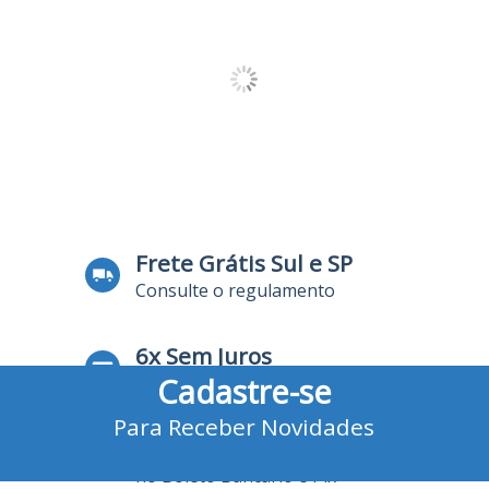
Frete Grátis Sul e SP
Consulte o regulamento
6x Sem Juros
Cadastre-se
no Cartão de Crédito
Para Receber Novidades
10% Desconto
no Boleto Bancário e Pix