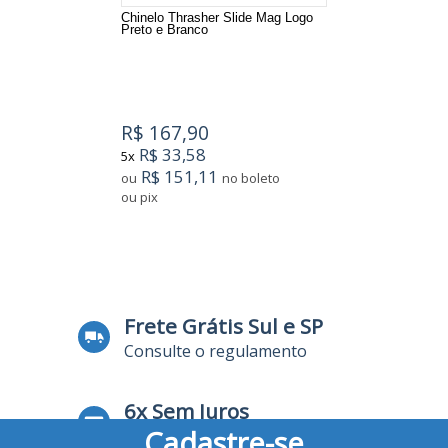
Chinelo Thrasher Slide Mag Logo
Preto e Branco
R$ 167,90
R$ 33,58
5x
R$ 151,11
ou
no boleto
ou pix
9
Produtos
Frete Grátis Sul e SP
Consulte o regulamento
6x Sem Juros
Cadastre-se
no Cartão de Crédito