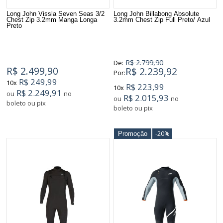
Long John Vissla Seven Seas 3/2
Long John Billabong Absolute
Chest Zip 3.2mm Manga Longa
3.2mm Chest Zip Full Preto/ Azul
Preto
R$ 2.799,90
De:
R$ 2.499,90
R$ 2.239,92
Por:
R$ 249,99
10x
R$ 223,99
10x
R$ 2.249,91
ou
no
R$ 2.015,93
ou
no
boleto ou pix
boleto ou pix
-20%
Promoção