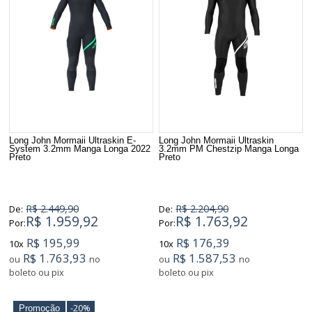
Long John Mormaii Ultraskin E-
Long John Mormaii Ultraskin
System 3.2mm Manga Longa 2022
3.2mm PM Chestzip Manga Longa
Preto
Preto
R$ 2.449,90
R$ 2.204,90
De:
De:
R$ 1.959,92
R$ 1.763,92
Por:
Por:
R$ 195,99
R$ 176,39
10x
10x
R$ 1.763,93
R$ 1.587,53
ou
no
ou
no
boleto ou pix
boleto ou pix
-20%
Promoção