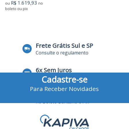
R$ 1.619,93
ou
no
boleto ou pix
7
Produtos
Frete Grátis Sul e SP
Consulte o regulamento
6x Sem Juros
Cadastre-se
no Cartão de Crédito
Para Receber Novidades
10% Desconto
no Boleto Bancário e Pix