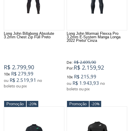
Long John Billabong Absolute
Long John Mormaii Flexxa Pro
3.2mm Chest Zip Full Preto
3.2mm E-System Manga Longa
2022 Preto/ Cinza
R$ 2.699,90
De:
R$ 2.799,90
R$ 2.159,92
Por:
R$ 279,99
10x
R$ 215,99
10x
R$ 2.519,91
ou
no
R$ 1.943,93
ou
no
boleto ou pix
boleto ou pix
-20%
-20%
Promoção
Promoção