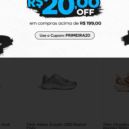
R$ 899,91
R$ 602,9
ou
no boleto ou
ou
pix
pix
 Azul/
Tênis Adidas Eclyptix 2000 Branco/
Tênis Olympiku
Prata
Algodão/ Multic