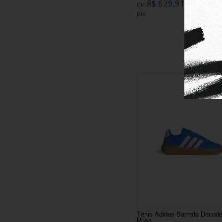
R$ 629,91
ou
no boleto ou
pix
Tênis Adidas Barreda Decode
Rosa