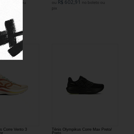
1
R$ 602,91
no boleto ou
ou
no boleto ou
pix
s Corre Vento 3
Tênis Olympikus Corre Max Preto/
or
Preto