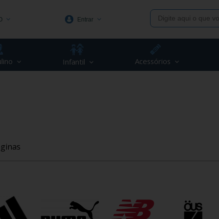
O
Entrar
1991
lino
Acessórios
Infantil
(48) 3623-1991
piva.com.br
ginas