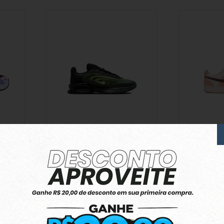
anco,
Tênis Nike Air Max Fire Preto/ Verde
Tênis Nike Cour
Rose
R$ 999,90
R$ 669,90
R$ 99,99
R$ 66,9
10x
10x