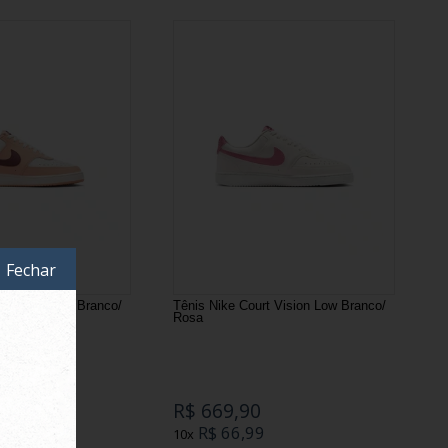
Fechar
t Vision Low Branco/
Tênis Nike Court Vision Low Branco/
Rosa
R$ 669,90
9
R$ 66,99
10x