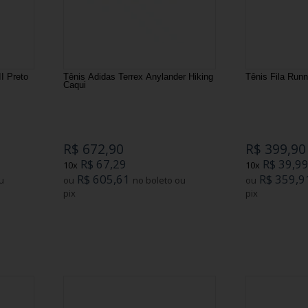
II Preto
Tênis Adidas Terrex Anylander Hiking
Tênis Fila Runn
Caqui
R$ 672,90
R$ 399,90
R$ 67,29
R$ 39,9
10x
10x
R$ 605,61
R$ 359,9
ou
no boleto ou
ou
pix
pix