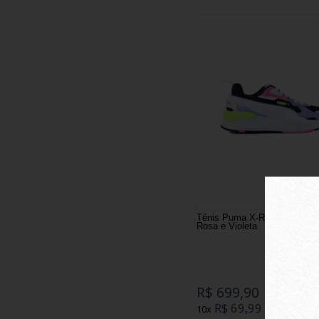
Tênis Puma X-Ray Square Br
Rosa e Violeta
R$ 699,90
R$ 69,99
10x