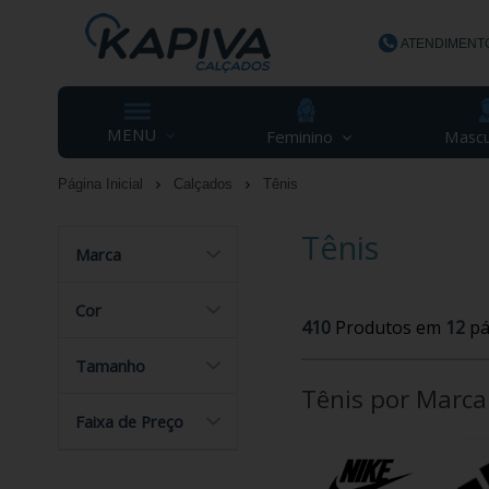
ATENDIMENT
(48) 3623-
MENU
Feminino
Mascu
Página Inicial
Calçados
Tênis
contato@ka
Tênis
Marca
Cor
410
Produtos em
12
pá
Tamanho
Tênis por Marca
Faixa de Preço