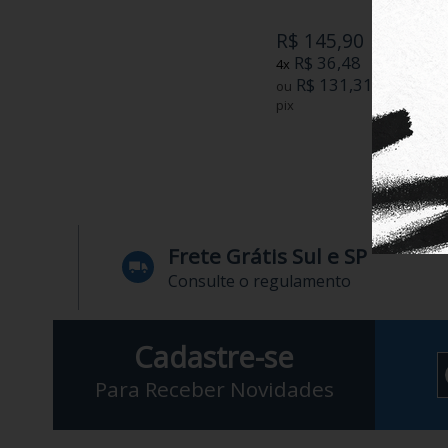
R$ 145,90
R$ 36,48
4x
R$ 131,31
ou
no boleto ou
pix
Frete Grátis Sul e SP
Consulte o regulamento
Cadastre-se
Para Receber Novidades