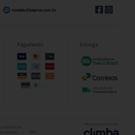
contato@kapiva.com.br
Pagamento
Entrega
52.462/0001-00
va Calçados
-
2026