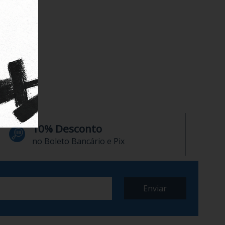
10% Desconto
no Boleto Bancário e Pix