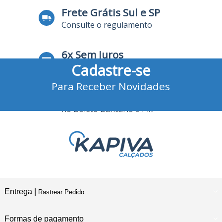
Frete Grátis Sul e SP
Consulte o regulamento
6x Sem Juros
Cadastre-se
no Cartão de Crédito
Para Receber Novidades
10% Desconto
no Boleto Bancário e Pix
Entrega |
Rastrear Pedido
Formas de pagamento