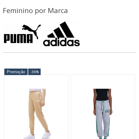
mais inovadores que adicionarão um toque de estilo de rua a qualquer
roupa.
Feminino por Marca
-36%
Promoção