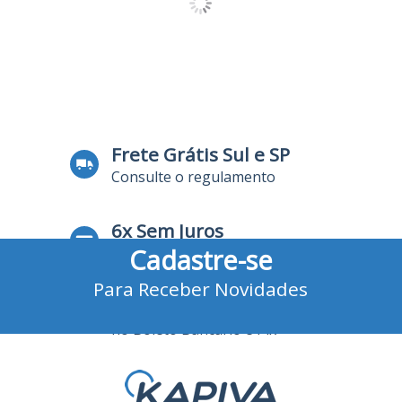
Frete Grátis Sul e SP
Consulte o regulamento
6x Sem Juros
Cadastre-se
no Cartão de Crédito
Para Receber Novidades
10% Desconto
no Boleto Bancário e Pix