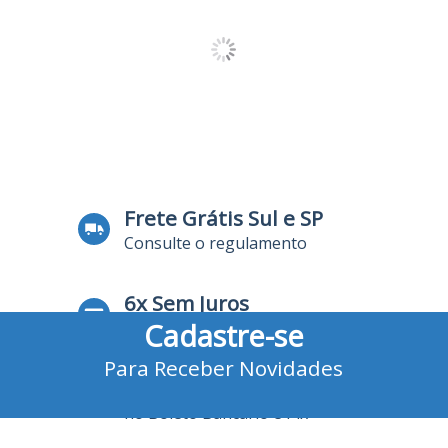
Frete Grátis Sul e SP
Consulte o regulamento
6x Sem Juros
Cadastre-se
no Cartão de Crédito
Para Receber Novidades
10% Desconto
no Boleto Bancário e Pix