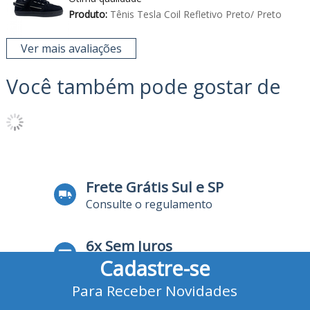
Produto:
Tênis Tesla Coil Refletivo Preto/ Preto
Ver mais avaliações
Você também pode gostar de
Frete Grátis Sul e SP
Consulte o regulamento
6x Sem Juros
Cadastre-se
no Cartão de Crédito
Para Receber Novidades
10% Desconto