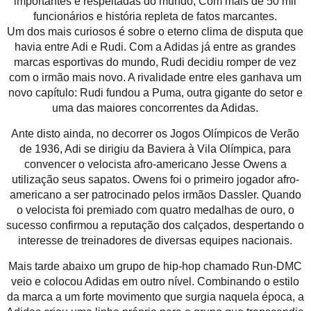
importantes e respeitadas do mundo, Com mais de 50 mil
funcionários e história repleta de fatos marcantes.
Um dos mais curiosos é sobre o eterno clima de disputa que
havia entre Adi e Rudi. Com a Adidas já entre as grandes
marcas esportivas do mundo, Rudi decidiu romper de vez
com o irmão mais novo. A rivalidade entre eles ganhava um
novo capítulo: Rudi fundou a Puma, outra gigante do setor e
uma das maiores concorrentes da Adidas.
Ante disto ainda, no decorrer os Jogos Olímpicos de Verão
de 1936, Adi se dirigiu da Baviera à Vila Olímpica, para
convencer o velocista afro-americano Jesse Owens a
utilização seus sapatos. Owens foi o primeiro jogador afro-
americano a ser patrocinado pelos irmãos Dassler. Quando
o velocista foi premiado com quatro medalhas de ouro, o
sucesso confirmou a reputação dos calçados, despertando o
interesse de treinadores de diversas equipes nacionais.
Mais tarde abaixo um grupo de hip-hop chamado Run-DMC
veio e colocou Adidas em outro nível. Combinando o estilo
da marca a um forte movimento que surgia naquela época, a