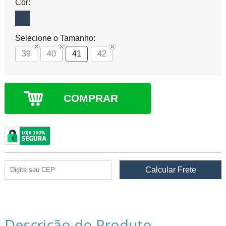
Cor:
Selecione o Tamanho:
39
40
41
42
COMPRAR
Descrição do Produto