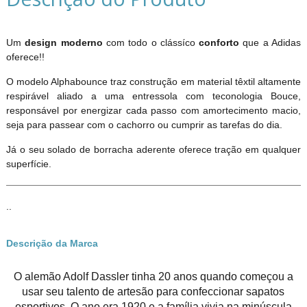
Um
design moderno
com todo o clássíco
conforto
que a Adidas
oferece!!
O modelo Alphabounce traz construção em material têxtil altamente
respirável aliado a uma entressola com teconologia Bouce,
responsável por energizar cada passo com amortecimento macio,
seja para passear com o cachorro ou cumprir as tarefas do dia.
Já o seu solado de borracha aderente oferece tração em qualquer
superfície.
..
Descrição da Marca
O alemão Adolf Dassler tinha 20 anos quando começou a
usar seu talento de artesão para confeccionar sapatos
esportivos. O ano era 1920 e a família vivia na minúscula