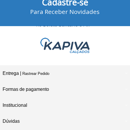
Cadastre-se
no Cartão de Crédito
Para Receber Novidades
10% Desconto
no Boleto Bancário e Pix
Entrega |
Rastrear Pedido
Formas de pagamento
Institucional
Dúvidas