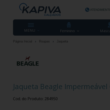
ATENDIMENT
(48) 3623-
MENU
Feminino
Mascu
Página Inicial
Roupas
Jaqueta
contato@ka
Jaqueta Beagle Impermeável 
Cod. do Produto: 284950