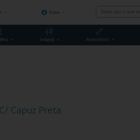
O
Entrar
1991
lino
Acessórios
Infantil
(48) 3623-1991
piva.com.br
C/ Capuz Preta