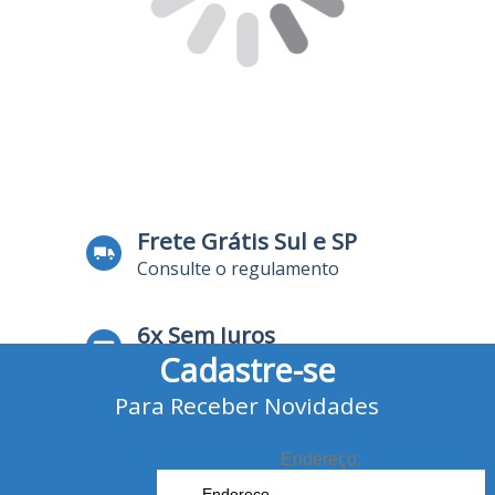
Frete Grátis Sul e SP
Consulte o regulamento
6x Sem Juros
Cadastre-se
no Cartão de Crédito
Para Receber Novidades
10% Desconto
no Boleto Bancário e Pix
Endereço: