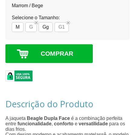
Marrom / Bege
Selecione o Tamanho:
M
G
Gg
G1
COMPRAR
Descrição do Produto
A jaqueta
Beagle Dupla Face
é a combinação perfeita
entre
funcionalidade
,
conforto
e
versatilidade
para os
dias frios.
Com design moderno e acabamento matelassê, o modelo