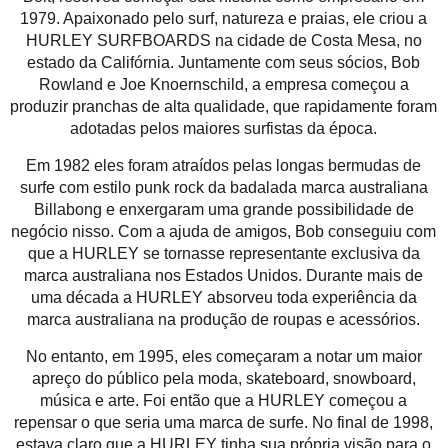
1979. Apaixonado pelo surf, natureza e praias, ele criou a
HURLEY SURFBOARDS na cidade de Costa Mesa, no
estado da Califórnia. Juntamente com seus sócios, Bob
Rowland e Joe Knoernschild, a empresa começou a
produzir pranchas de alta qualidade, que rapidamente foram
adotadas pelos maiores surfistas da época.
Em 1982 eles foram atraídos pelas longas bermudas de
surfe com estilo punk rock da badalada marca australiana
Billabong e enxergaram uma grande possibilidade de
negócio nisso. Com a ajuda de amigos, Bob conseguiu com
que a HURLEY se tornasse representante exclusiva da
marca australiana nos Estados Unidos. Durante mais de
uma década a HURLEY absorveu toda experiência da
marca australiana na produção de roupas e acessórios.
No entanto, em 1995, eles começaram a notar um maior
apreço do público pela moda, skateboard, snowboard,
música e arte. Foi então que a HURLEY começou a
repensar o que seria uma marca de surfe. No final de 1998,
estava claro que a HURLEY tinha sua própria visão para o