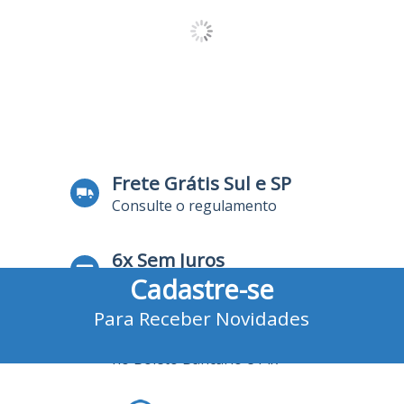
Frete Grátis Sul e SP
Consulte o regulamento
6x Sem Juros
Cadastre-se
no Cartão de Crédito
Para Receber Novidades
10% Desconto
no Boleto Bancário e Pix