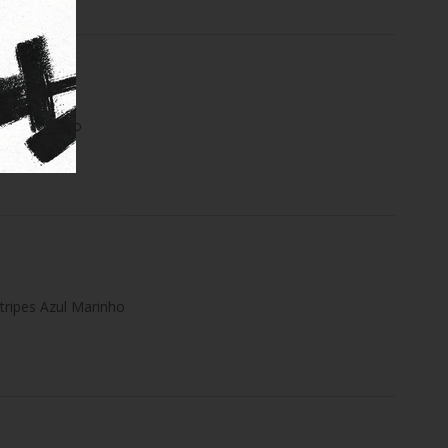
s Swim Preto
tripes Azul Marinho