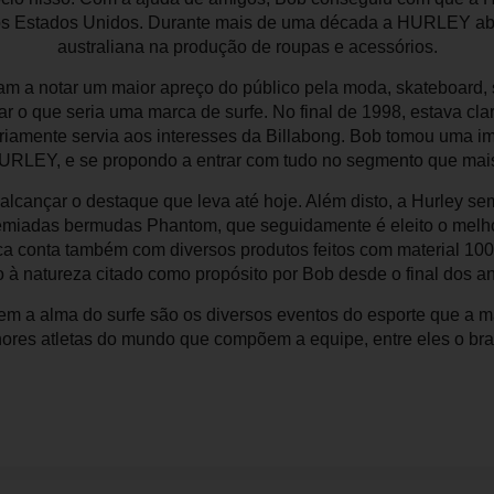
nos Estados Unidos. Durante mais de uma década a HURLEY ab
australiana na produção de roupas e acessórios.
m a notar um maior apreço do público pela moda, skateboard, 
o que seria uma marca de surfe. No final de 1998, estava cla
ariamente servia aos interesses da Billabong. Bob tomou uma i
URLEY, e se propondo a entrar com tudo no segmento que mai
a alcançar o destaque que leva até hoje. Além disto, a Hurley 
premiadas bermudas Phantom, que seguidamente é eleito o melh
rca conta também com diversos produtos feitos com material 10
 à natureza citado como propósito por Bob desde o final dos a
m a alma do surfe são os diversos eventos do esporte que a m
res atletas do mundo que compõem a equipe, entre eles o bras