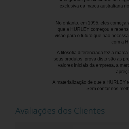
exclusiva da marca australiana 
No entanto, em 1995, eles começara
que a HURLEY começou a repensar 
visão para o futuro que não necess
com a H
A filosofia diferenciada fez a marc
seus produtos, prova disto são as 
valores iniciais da empresa, a ma
apreço
A materialização de que a HURLEY te
Sem contar nos melho
Avaliações dos Clientes