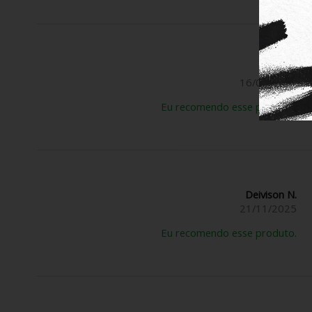
Rose B.
16/03/2026
Eu recomendo esse produto.
Deivison N.
21/11/2025
Eu recomendo esse produto.