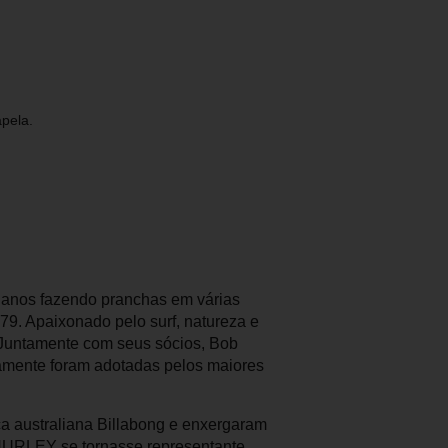
apela.
 anos fazendo pranchas em várias
9. Apaixonado pelo surf, natureza e
Juntamente com seus sócios, Bob
amente foram adotadas pelos maiores
a australiana Billabong e enxergaram
HURLEY se tornasse representante