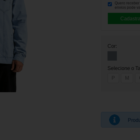
Quero receber p
envios pode va
Cor:
Selecione o T
P
M
Produ