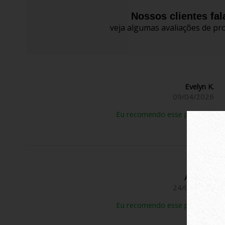
Nossos clientes fa
veja algumas avaliações de pro
Evelyn K.
09/04/2026
Eu recomendo esse produto.
Anônimo
24/03/2026
Eu recomendo esse produto.