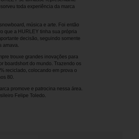
sorveu toda experiência da marca
snowboard, música e arte. Foi então
ro que a HURLEY tinha sua própria
mportante decisão, seguindo somente
s amava.
sempre trouxe grandes inovações para
or boardshort do mundo. Trazendo os
0% reciclado, colocando em prova o
nos 80.
arca promove e patrocina nessa área.
ileiro Felipe Toledo.