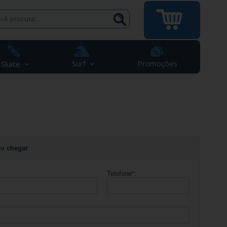
Surf
Promoções
Skate
o chegar
Telefone
*
: