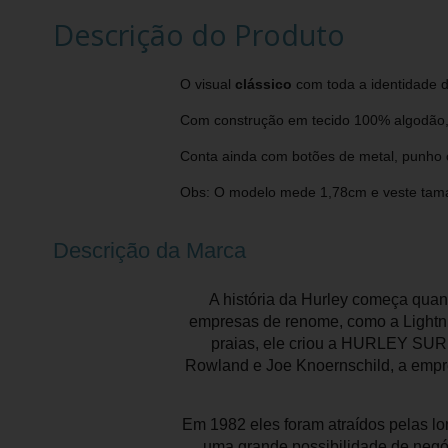
Descrição do Produto
O visual
clássico
com toda a identidade
Com construção em tecido 100% algodão, p
Conta ainda com botões de metal, punho 
Obs: O modelo mede 1,78cm e veste tam
Descrição da Marca
A história da Hurley começa qua
empresas de renome, como a Lightni
praias, ele criou a HURLEY SUR
Rowland e Joe Knoernschild, a empr
Em 1982 eles foram atraídos pelas l
uma grande possibilidade de neg