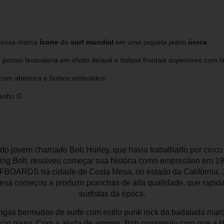
 dessa marca
ícone
do
surf mundial
em uma jaqueta jeans
única
.
ossui lavanderia em efeito delavê e bolsos frontais superiores com l
com abertura e bolsos embutidos.
anho G.
ndo jovem chamado Bob Hurley, que havia trabalhado por cinco
ng Bolt, resolveu começar sua história como empresário em 197
FBOARDS na cidade de Costa Mesa, no estado da Califórnia. 
esa começou a produzir pranchas de alta qualidade, que rapid
surfistas da época.
ongas bermudas de surfe com estilo punk rock da badalada marc
ócio nisso. Com a ajuda de amigos, Bob conseguiu com que a 