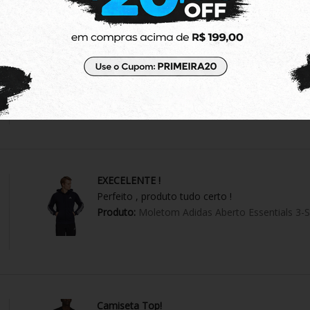
Ótimo produto
Amei! Um pouco pequena mas tudo certo
Produto:
Top Adidas Originals Regata Essential
EXECELENTE !
Perfeito , produto tudo certo !
Produto:
Moletom Adidas Aberto Essentials 3-S
Camiseta Top!