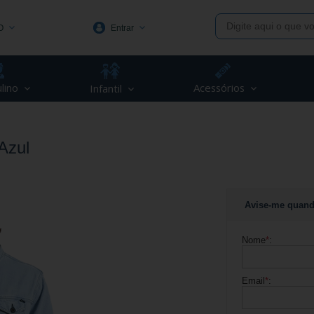
O
Entrar
1991
lino
Acessórios
Infantil
(48) 3623-1991
piva.com.br
Azul
Avise-me quand
Nome
*
:
Email
*
: