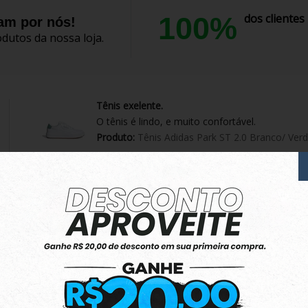
100%
dos cliente
lam por nós!
dutos da nossa loja.
Tênis exelente.
O tênis é lindo, e muito confortável.
Produto:
Tênis Adidas Park ST 2.0 Branco/ Ver
Ótimo
Apesar da demora para responder o whatsapp
Estão Parabéns
Minha compra chegou bem embalado
Conforme o anúncio
Produto:
Jaqueta Rusty Dinky Cinza