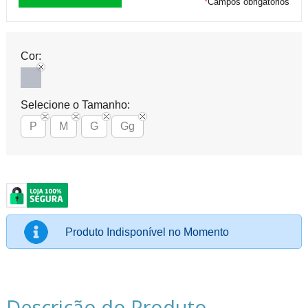
*
Campos obrigatórios
Cor:
Selecione o Tamanho:
P
M
G
Gg
Produto Indisponível no Momento
Descrição do Produto