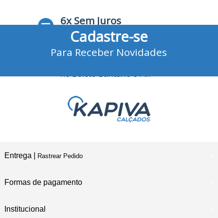
6x Sem Juros
Cadastre-se
no Cartão de Crédito
Para Receber Novidades
10% Desconto
no Boleto Bancário e Pix
Entrega |
Rastrear Pedido
Formas de pagamento
Institucional