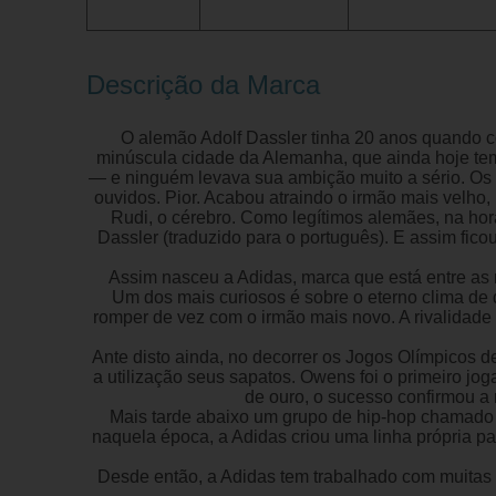
Descrição da Marca
O alemão Adolf Dassler tinha 20 anos quando co
minúscula cidade da Alemanha, que ainda hoje tem
— e ninguém levava sua ambição muito a sério. Os 
ouvidos. Pior. Acabou atraindo o irmão mais velho, 
Rudi, o cérebro. Como legítimos alemães, na hor
Dassler (traduzido para o português). E assim fic
Assim nasceu a Adidas, marca que está entre as m
Um dos mais curiosos é sobre o eterno clima de 
romper de vez com o irmão mais novo. A rivalidade
Ante disto ainda, no decorrer os Jogos Olímpicos d
a utilização seus sapatos. Owens foi o primeiro jo
de ouro, o sucesso confirmou a 
Mais tarde abaixo um grupo de hip-hop chamado 
naquela época, a Adidas criou uma linha própria p
Desde então, a Adidas tem trabalhado com muitas