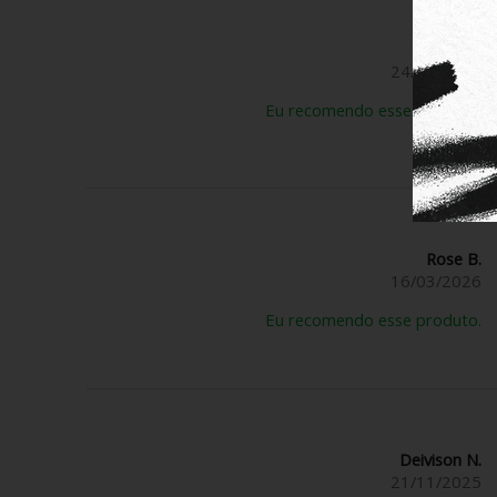
Anônimo
24/03/2026
Eu recomendo esse produto.
Rose B.
16/03/2026
Eu recomendo esse produto.
Deivison N.
21/11/2025