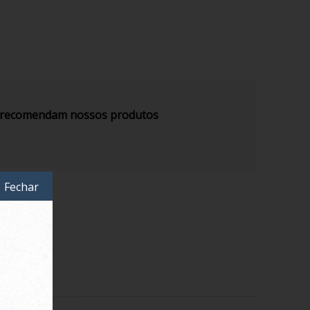
s recomendam nossos produtos
Fechar
rde