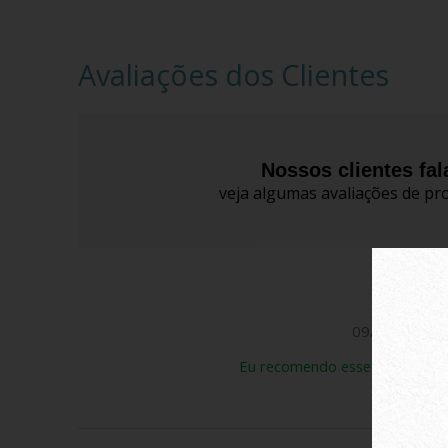
Avaliações dos Clientes
Nossos clientes fa
veja algumas avaliações de pro
Evelyn K.
09/04/2026
Eu recomendo esse produto.