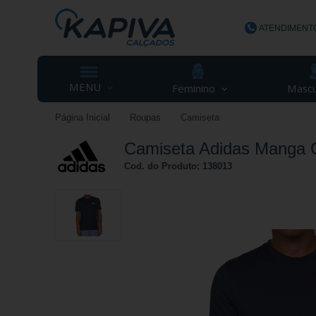
ATENDIMENT
(48) 3623-
MENU
Feminino
Mascu
Página Inicial
Roupas
Camiseta
contato@ka
Camiseta Adidas Manga C
Cod. do Produto: 138013