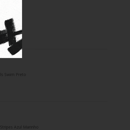
p
als Swim Preto
Stripes Azul Marinho