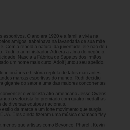
esportivos. O ano era 1920 e a família vivia na
pelos amigos, trabalhava na lavandaria de sua mãe
. Com a rebeldia natural da juventude, ele não deu
o. Rudi, o administrador. Adi era a alma do negócio.
ticidade. Nascia a Fábrica de Sapatos dos Irmãos
tado um nome mais curto. Adolf juntou seu apelido,
ncionários e história repleta de fatos marcantes.
grandes marcas esportivas do mundo, Rudi decidiu
ra gigante do setor e uma das maiores concorrentes
ra convencer o velocista afro-americano Jesse Owens
Quando o velocista foi premiado com quatro medalhas
s de diversas equipes nacionais.
estilo da marca a um forte movimento que surgia
dos EUA. Eles ainda fizeram uma música chamada “My
 menos que artistas como Beyonce, Pharell, Kevin