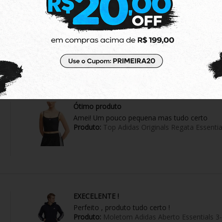
Ótimo
Apesar da demora para responder o whatsap
Estão Parabéns
Minha compra chegou bem embalado
Conforme o anúncio
Produto:
Jaqueta Rusty Dinky Cinza
Ótimo produto
Amei! Um pouco pequena mas tudo certo
Produto:
Top Adidas Originals Regata Essenti
EXECELENTE !
Perfeito , produto tudo certo !
Produto:
Moletom Adidas Aberto Essentials 3-