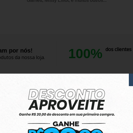
Garnett, Missy Elliot, e muitos outros...
100%
dos cliente
lam por nós!
dutos da nossa loja.
Tênis exelente.
O tênis é lindo, e muito confortável.
Produto:
Tênis Adidas Park ST 2.0 Branco/ Ve