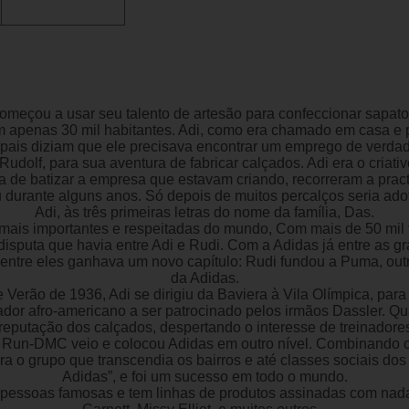
meçou a usar seu talento de artesão para confeccionar sapatos 
 apenas 30 mil habitantes. Adi, como era chamado em casa e 
pais diziam que ele precisava encontrar um emprego de verdade
Rudolf, para sua aventura de fabricar calçados. Adi era o criativ
a de batizar a empresa que estavam criando, recorreram a prac
ou durante alguns anos. Só depois de muitos percalços seria ado
Adi, às três primeiras letras do nome da família, Das.
ais importantes e respeitadas do mundo, Com mais de 50 mil fu
disputa que havia entre Adi e Rudi. Com a Adidas já entre as 
 entre eles ganhava um novo capítulo: Rudi fundou a Puma, out
da Adidas.
e Verão de 1936, Adi se dirigiu da Baviera à Vila Olímpica, pa
gador afro-americano a ser patrocinado pelos irmãos Dassler. 
reputação dos calçados, despertando o interesse de treinadore
Run-DMC veio e colocou Adidas em outro nível. Combinando o 
ara o grupo que transcendia os bairros e até classes sociais 
Adidas”, e foi um sucesso em todo o mundo.
 pessoas famosas e tem linhas de produtos assinadas com nada