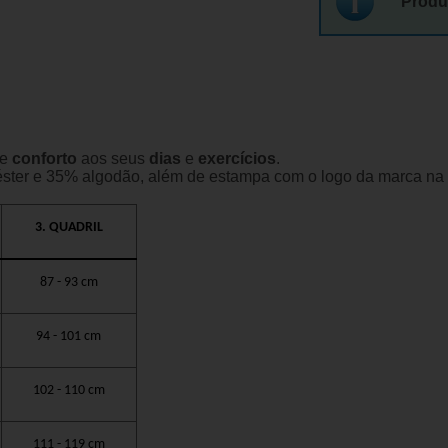
Produ
e
conforto
aos seus
dias
e
exercícios
.
ter e 35% algodão, além de estampa com o logo da marca na p
3. QUADRIL
87 - 93 cm
94 - 101 cm
102 - 110 cm
111 - 119 cm