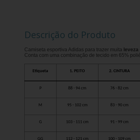
Descrição do Produto
Camiseta esportiva Adidas para trazer muita
leveza
Conta com uma combinação de tecido em 65% poliés
Etiqueta
1. PEITO
2. CINTURA
P
88 - 94 cm
76 - 82 cm
M
95 - 102 cm
83 - 90 cm
G
103 - 111 cm
91 - 99 cm
GG
112 - 121 cm
100 - 109 cm