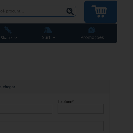
Surf
Promoções
Skate
o chegar
Telefone
*
: