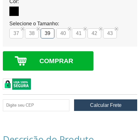
Cor:
Selecione o Tamanho:
37
38
39
40
41
42
43
COMPRAR
Descrição do Produto