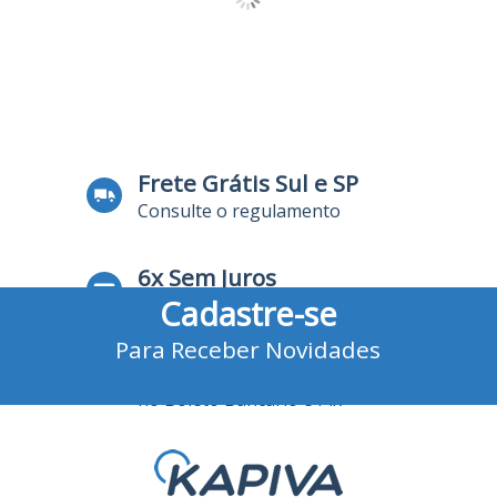
Frete Grátis Sul e SP
Consulte o regulamento
6x Sem Juros
Cadastre-se
no Cartão de Crédito
Para Receber Novidades
10% Desconto
no Boleto Bancário e Pix