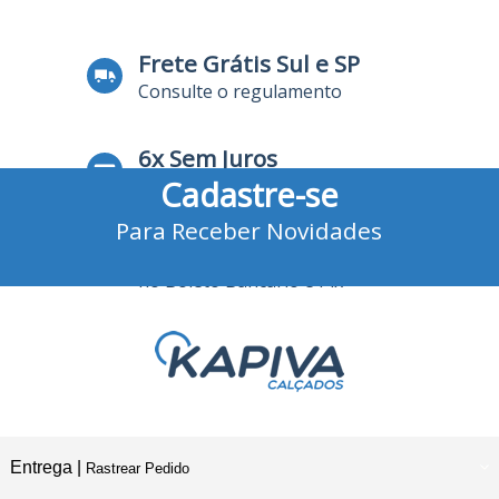
Frete Grátis Sul e SP
Consulte o regulamento
6x Sem Juros
Cadastre-se
no Cartão de Crédito
Para Receber Novidades
10% Desconto
no Boleto Bancário e Pix
Entrega |
Rastrear Pedido