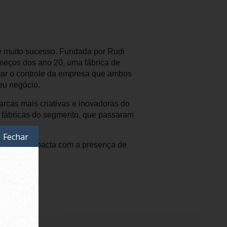
e muito sucesso. Fundada por Rudi
omeços dos ano 20, uma fábrica de
mar o controle da empresa que ambos
eu negócio.
cas mais criativas e inovadoras do
s fábricas do segmento, que passaram
Fechar
é. E hoje impacta com a presença de
.