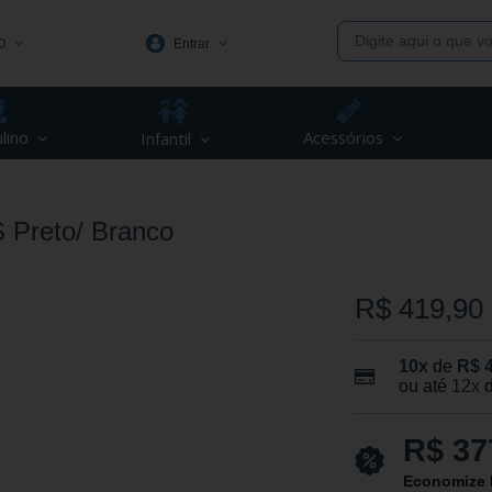
O
Entrar
1991
lino
Acessórios
Infantil
(48) 3623-1991
piva.com.br
 Preto/ Branco
R$ 419,90
10x
de
R$ 
ou até
12x
R$ 37
Economize 