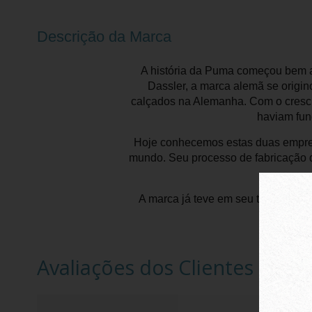
Descrição da Marca
A história da Puma começou bem a
Dassler, a marca alemã se origin
calçados na Alemanha. Com o cresci
haviam fun
Hoje conhecemos estas duas empres
mundo. Seu processo de fabricação d
A marca já teve em seu time de est
Avaliações dos Clientes