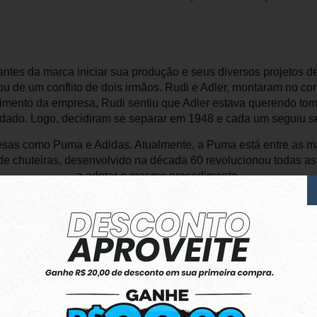
ntes da marca iniciar sua produção e seus diversos projetos d
ou de um conflito de dois irmãos. Rudi e Adler, montaram no c
mento da empresa, Rudi sentiu que Adler estava querendo to
dado. Logo, decidiram se separar em 1948 e cada um seguiu s
as como Puma e Adidas. Atualmente, a Puma está entre as mar
e chuteiras, desenvolvido na década 60 revolucionou todas a
a adotar o mesmo procedimento.
relas, nada menos que o brasileiro e número 1 da história, Pel
Neymar e diversas outras estrelas vestindo esse estiloso Puma