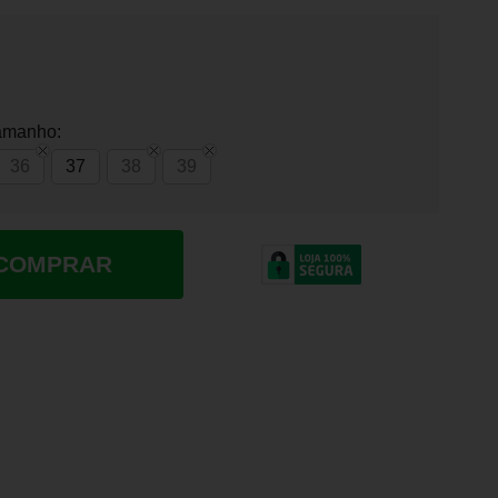
amanho:
36
37
38
39
COMPRAR