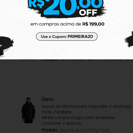
100%
dos cliente
lam por nós!
dutos da nossa loja.
Tênis exelente.
O tênis é lindo, e muito confortável.
Produto:
Tênis Adidas Park ST 2.0 Branco/ Ver
Ótimo
Apesar da demora para responder o whatsapp
Estão Parabéns
Minha compra chegou bem embalado
Conforme o anúncio
Produto:
Jaqueta Rusty Dinky Cinza