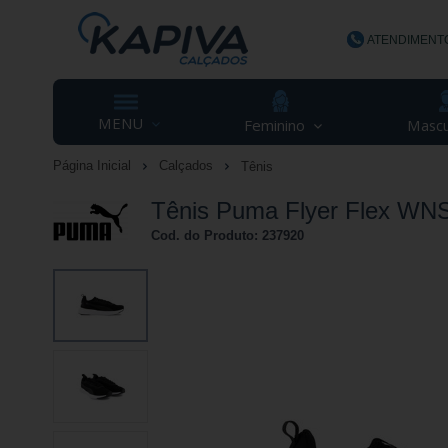
ATENDIMENT
(48) 3623-
MENU
Feminino
Mascu
Página Inicial
Calçados
Tênis
contato@ka
Tênis Puma Flyer Flex WNS
Cod. do Produto: 237920