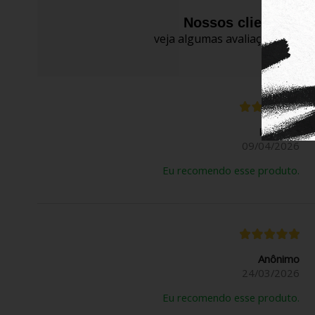
Nossos clientes fa
veja algumas avaliações de pro
Evelyn K.
09/04/2026
Eu recomendo esse produto.
Anônimo
24/03/2026
Eu recomendo esse produto.