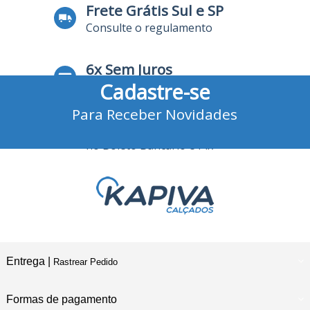
Frete Grátis Sul e SP
Consulte o regulamento
6x Sem Juros
Cadastre-se
no Cartão de Crédito
Para Receber Novidades
10% Desconto
no Boleto Bancário e Pix
Entrega |
Rastrear Pedido
Formas de pagamento