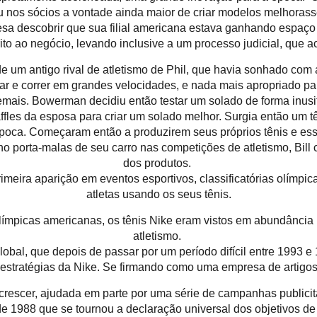
u nos sócios a vontade ainda maior de criar modelos melhorass
sa descobrir que sua filial americana estava ganhando espa
ito ao negócio, levando inclusive a um processo judicial, que 
 um antigo rival de atletismo de Phil, que havia sonhado com 
r e correr em grandes velocidades, e nada mais apropriado pa
mais. Bowerman decidiu então testar um solado de forma inus
fles da esposa para criar um solado melhor. Surgia então um t
poca. Começaram então a produzirem seus próprios tênis e essa 
 no porta-malas de seu carro nas competições de atletismo, Bil
dos produtos.
imeira aparição em eventos esportivos, classificatórias olímpi
atletas usando os seus tênis.
olímpicas americanas, os tênis Nike eram vistos em abundânci
atletismo.
lobal, que depois de passar por um período difícil entre 1993
estratégias da Nike. Se firmando como uma empresa de artigos
rescer, ajudada em parte por uma série de campanhas publicitá
 de 1988 que se tournou a declaração universal dos objetivos de