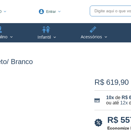
O
Entrar
1991
lino
Acessórios
Infantil
(48) 3623-1991
piva.com.br
eto/ Branco
R$ 619,90
10x
de
R$ 
ou até
12x
R$ 55
Economize 