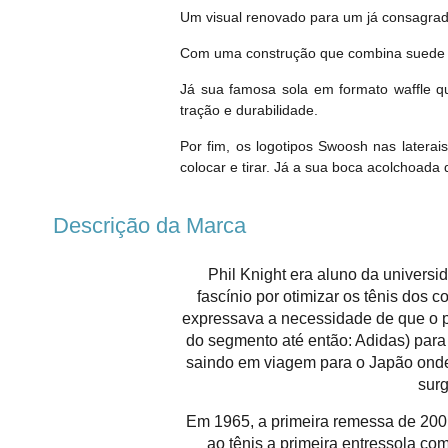
Um visual renovado para um já consagra
Com uma construção que combina suede e 
Já sua famosa sola em formato waffle q
tração e durabilidade.
Por fim, os logotipos Swoosh nas latera
colocar e tirar. Já a sua boca acolchoada 
Descrição da Marca
Phil Knight era aluno da universi
fascínio por otimizar os tênis dos 
expressava a necessidade de que o p
do segmento até então: Adidas) para
saindo em viagem para o Japão onde
surg
Em 1965, a primeira remessa de 200 
ao tênis a primeira entressola c