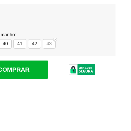
amanho:
40
41
42
43
COMPRAR