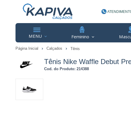
ATENDIMENT
(48) 3623-
MENU
Feminino
Mascu
Página Inicial
Calçados
Tênis
contato@ka
Tênis Nike Waffle Debut Pr
Cod. do Produto: 214388