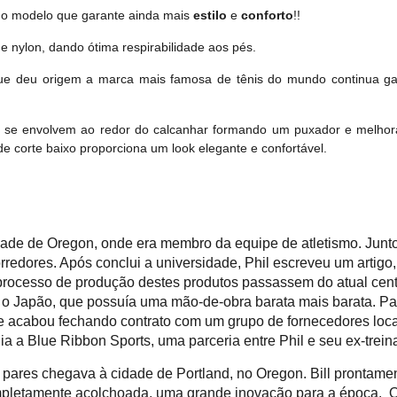
do modelo que garante ainda mais
estilo
e
conforto
!!
nylon, dando ótima respirabilidade aos pés.
ue deu origem a marca mais famosa de tênis do mundo continua gara
is se envolvem ao redor do calcanhar formando um puxador e melhoran
de corte baixo proporciona um look elegante e confortável.
dade de Oregon, onde era membro da equipe de atletismo. Junto
corredores. Após conclui a universidade, Phil escreveu um arti
rocesso de produção destes produtos passassem do atual cen
 o Japão, que possuía uma mão-de-obra barata mais barata. Par
 acabou fechando contrato com um grupo de fornecedores locai
ia a Blue Ribbon Sports, uma parceria entre Phil e seu ex-trein
pares chegava à cidade de Portland, no Oregon. Bill prontame
ompletamente acolchoada, uma grande inovação para a época. O