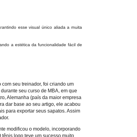
ntindo esse visual único aliada a muita
do a estética da funcionalidade fácil de
 com seu treinador, foi criando um
go, durante seu curso de MBA, em que
tro, Alemanha (país da maior empresa
a dar base ao seu artigo, ele acabou
s para exportar seus sapatos. Assim
ador.
nte modificou o modelo, incorporando
 tênis logo teve um sucesso muito