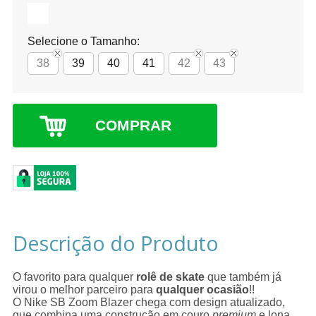
Selecione o Tamanho:
38
39
40
41
42
43
COMPRAR
Descrição do Produto
O favorito para qualquer
rolê de skate
que também j
virou o melhor parceiro para
qualquer ocasião
!!
O Nike SB Zoom Blazer chega com design atualizado,
que combina uma construção em couro
premium
e lona