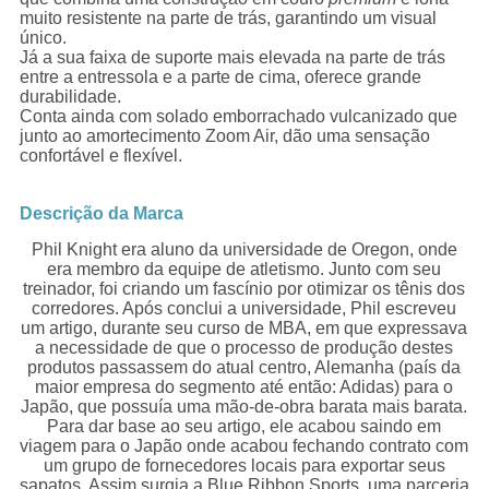
muito resistente na parte de trás, garantindo um visual
único.
Já a sua faixa de suporte mais elevada na parte de trás
entre a entressola e a parte de cima, oferece grande
durabilidade.
Conta ainda com solado emborrachado vulcanizado que
junto ao amortecimento Zoom Air, dão uma sensação
confortável e flexível.
Descrição da Marca
Phil Knight era aluno da universidade de Oregon, onde
era membro da equipe de atletismo. Junto com seu
treinador, foi criando um fascínio por otimizar os tênis dos
corredores. Após conclui a universidade, Phil escreveu
um artigo, durante seu curso de MBA, em que expressava
a necessidade de que o processo de produção destes
produtos passassem do atual centro, Alemanha (país da
maior empresa do segmento até então: Adidas) para o
Japão, que possuía uma mão-de-obra barata mais barata.
Para dar base ao seu artigo, ele acabou saindo em
viagem para o Japão onde acabou fechando contrato com
um grupo de fornecedores locais para exportar seus
sapatos. Assim surgia a Blue Ribbon Sports, uma parceria