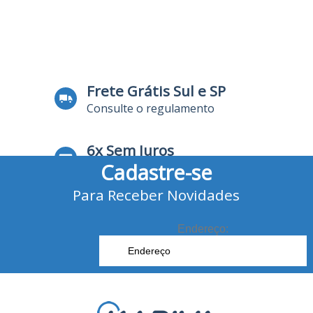
Frete Grátis Sul e SP
Consulte o regulamento
6x Sem Juros
Cadastre-se
no Cartão de Crédito
Para Receber Novidades
10% Desconto
no Boleto Bancário e Pix
Endereço: