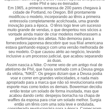
entre Phil e seu ex-treinador.
Em 1965, a primeira remessa de 200 pares chegava à
cidade de Portland, no Oregon. Bill prontamente
modificou o modelo, incorporando ao tênis a primeira
entressola completamente acolchoada, uma grande
inovação para a época. O tênis logo teve um sucesso
muito grande de vendas, o que despertou nos sócios a
vontade ainda maior de criar modelos melhorassem a
performance dos atletas. Não demorou para a
fornecedora japonesa descobrir que sua filial americana
estava ganhando espaço com uma versão melhorada de
seu modelo. O que causou atrito ao negócio, levando
inclusive a um processo judicial, que acabou separando
as duas.
Assim nascia a Nike. O nome veio de um antigo rival de
atletismo de Phil, que havia sonhado com a Deusa grega
da vitória, “NIKÉ”. Os gregos diziam que a Deusa podia
voar e correr em grandes velocidades, e nada mais
apropriado para a marca que não só revolucionaria este
esporte mas como todos os demais. Bowerman decidiu
então testar um solado de forma inusitada, mas que
acabou dando certo: despejou borracha na chapa de
waffles da esposa para criar um solado melhor. Surgia
então um tênis com uma sola leve e ondulada,
considerada revolucionária para a época. Começaram