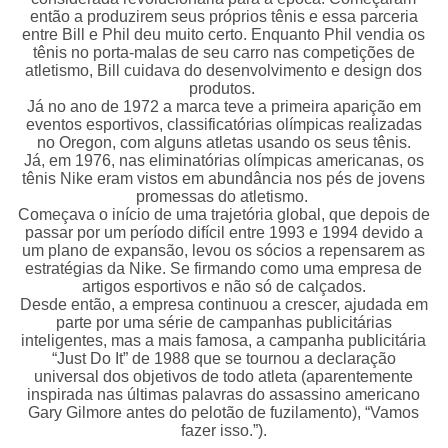
então a produzirem seus próprios tênis e essa parceria
entre Bill e Phil deu muito certo. Enquanto Phil vendia os
tênis no porta-malas de seu carro nas competições de
atletismo, Bill cuidava do desenvolvimento e design dos
produtos.
Já no ano de 1972 a marca teve a primeira aparição em
eventos esportivos, classificatórias olímpicas realizadas
no Oregon, com alguns atletas usando os seus tênis.
Já, em 1976, nas eliminatórias olímpicas americanas, os
tênis Nike eram vistos em abundância nos pés de jovens
promessas do atletismo.
Começava o início de uma trajetória global, que depois de
passar por um período difícil entre 1993 e 1994 devido a
um plano de expansão, levou os sócios a repensarem as
estratégias da Nike. Se firmando como uma empresa de
artigos esportivos e não só de calçados.
Desde então, a empresa continuou a crescer, ajudada em
parte por uma série de campanhas publicitárias
inteligentes, mas a mais famosa, a campanha publicitária
“Just Do It” de 1988 que se tournou a declaração
universal dos objetivos de todo atleta (aparentemente
inspirada nas últimas palavras do assassino americano
Gary Gilmore antes do pelotão de fuzilamento), “Vamos
fazer isso.”).