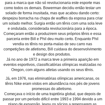
para a marca que não só revolucionaria este esporte mas
como todos os demais. Bowerman decidiu então testar um
solado de forma inusitada, mas que acabou dando certo:
despejou borracha na chapa de waffles da esposa para criar
um solado melhor. Surgia então um tênis com uma sola leve
e ondulada, considerada revolucionária para a época.
Começaram então a produzirem seus próprios tênis e essa
parceria entre Bill e Phil deu muito certo. Enquanto Phil
vendia os tênis no porta-malas de seu carro nas
competições de atletismo, Bill cuidava do desenvolvimento
e design dos produtos.
Já no ano de 1972 a marca teve a primeira aparição em
eventos esportivos, classificatórias olímpicas realizadas no
Oregon, com alguns atletas usando os seus tênis.
Já, em 1976, nas eliminatórias olímpicas americanas, os
tênis Nike eram vistos em abundância nos pés de jovens
promessas do atletismo.
Começava o início de uma trajetória global, que depois de
passar por um período difícil entre 1993 e 1994 devido a um
plano de expansão, levou os sócios a repensarem as