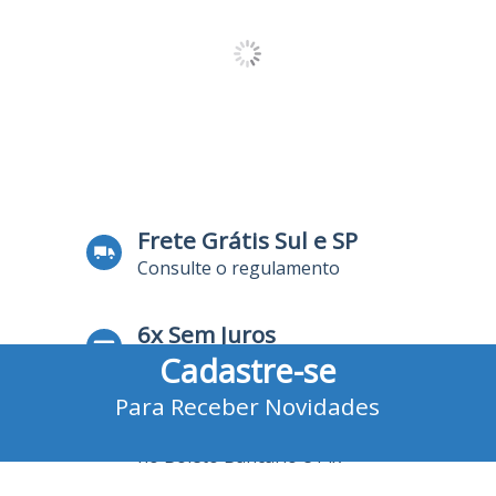
Frete Grátis Sul e SP
Consulte o regulamento
6x Sem Juros
Cadastre-se
no Cartão de Crédito
Para Receber Novidades
10% Desconto
no Boleto Bancário e Pix