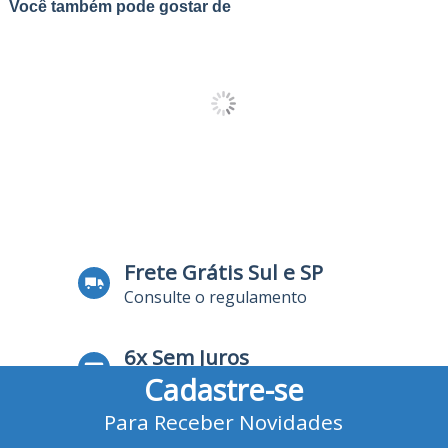
Você também pode gostar de
Frete Grátis Sul e SP
Consulte o regulamento
6x Sem Juros
Cadastre-se
no Cartão de Crédito
Para Receber Novidades
10% Desconto