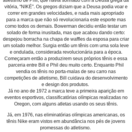
atletismo de Phil, que havia sonhado com a Deusa grega da
vitória, “NIKÉ”. Os gregos diziam que a Deusa podia voar e
correr em grandes velocidades, e nada mais apropriado
para a marca que não só revolucionaria este esporte mas
como todos os demais. Bowerman decidiu então testar um
solado de forma inusitada, mas que acabou dando certo:
despejou borracha na chapa de waffles da esposa para criar
um solado melhor. Surgia então um tênis com uma sola leve
e ondulada, considerada revolucionária para a época.
Começaram então a produzirem seus próprios tênis e essa
parceria entre Bill e Phil deu muito certo. Enquanto Phil
vendia os tênis no porta-malas de seu carro nas
competições de atletismo, Bill cuidava do desenvolvimento
e design dos produtos.
Já no ano de 1972 a marca teve a primeira aparição em
eventos esportivos, classificatórias olímpicas realizadas no
Oregon, com alguns atletas usando os seus tênis.
Já, em 1976, nas eliminatórias olímpicas americanas, os
tênis Nike eram vistos em abundância nos pés de jovens
promessas do atletismo.