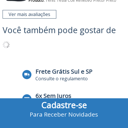
Produto:
Tênis Tesla Coil Refletivo Preto/ Preto
Ver mais avaliações
Você também pode gostar de
Frete Grátis Sul e SP
Consulte o regulamento
6x Sem Juros
Cadastre-se
no Cartão de Crédito
Para Receber Novidades
10% Desconto
no Boleto Bancário e Pix