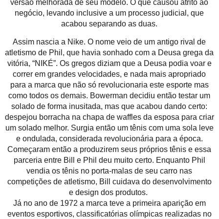
versão melhorada de seu modelo. O que causou atrito ao
negócio, levando inclusive a um processo judicial, que
acabou separando as duas.
Assim nascia a Nike. O nome veio de um antigo rival de
atletismo de Phil, que havia sonhado com a Deusa grega da
vitória, “NIKÉ”. Os gregos diziam que a Deusa podia voar e
correr em grandes velocidades, e nada mais apropriado
para a marca que não só revolucionaria este esporte mas
como todos os demais. Bowerman decidiu então testar um
solado de forma inusitada, mas que acabou dando certo:
despejou borracha na chapa de waffles da esposa para criar
um solado melhor. Surgia então um tênis com uma sola leve
e ondulada, considerada revolucionária para a época.
Começaram então a produzirem seus próprios tênis e essa
parceria entre Bill e Phil deu muito certo. Enquanto Phil
vendia os tênis no porta-malas de seu carro nas
competições de atletismo, Bill cuidava do desenvolvimento
e design dos produtos.
Já no ano de 1972 a marca teve a primeira aparição em
eventos esportivos, classificatórias olímpicas realizadas no