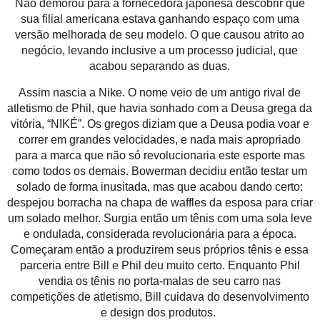
Não demorou para a fornecedora japonesa descobrir que
sua filial americana estava ganhando espaço com uma
versão melhorada de seu modelo. O que causou atrito ao
negócio, levando inclusive a um processo judicial, que
acabou separando as duas.
Assim nascia a Nike. O nome veio de um antigo rival de
atletismo de Phil, que havia sonhado com a Deusa grega da
vitória, “NIKÉ”. Os gregos diziam que a Deusa podia voar e
correr em grandes velocidades, e nada mais apropriado
para a marca que não só revolucionaria este esporte mas
como todos os demais. Bowerman decidiu então testar um
solado de forma inusitada, mas que acabou dando certo:
despejou borracha na chapa de waffles da esposa para criar
um solado melhor. Surgia então um tênis com uma sola leve
e ondulada, considerada revolucionária para a época.
Começaram então a produzirem seus próprios tênis e essa
parceria entre Bill e Phil deu muito certo. Enquanto Phil
vendia os tênis no porta-malas de seu carro nas
competições de atletismo, Bill cuidava do desenvolvimento
e design dos produtos.