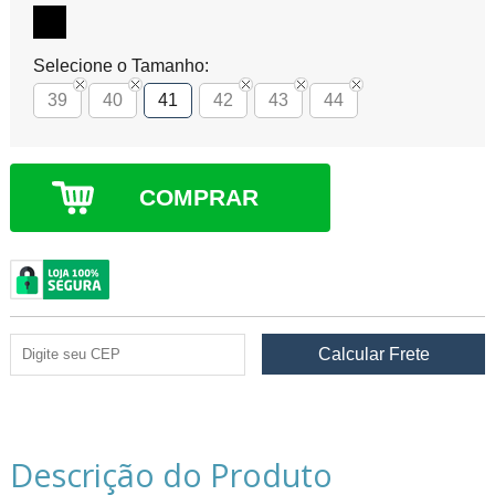
Selecione o Tamanho:
39
40
41
42
43
44
COMPRAR
Descrição do Produto