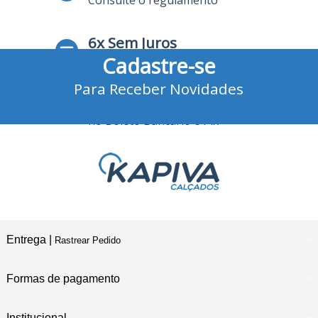
Consulte o regulamento
6x Sem Juros
Cadastre-se
no Cartão de Crédito
Para Receber Novidades
10% Desconto
no Boleto Bancário e Pix
Entrega |
Rastrear Pedido
Formas de pagamento
Institucional