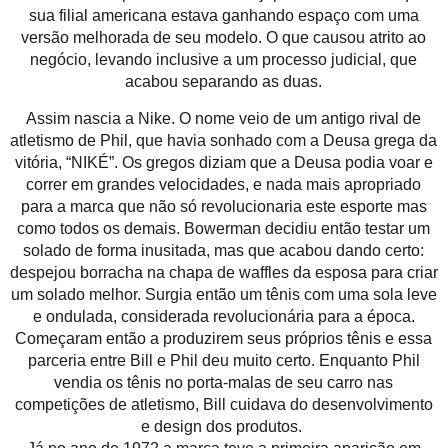
sua filial americana estava ganhando espaço com uma
versão melhorada de seu modelo. O que causou atrito ao
negócio, levando inclusive a um processo judicial, que
acabou separando as duas.
Assim nascia a Nike. O nome veio de um antigo rival de
atletismo de Phil, que havia sonhado com a Deusa grega da
vitória, “NIKÉ”. Os gregos diziam que a Deusa podia voar e
correr em grandes velocidades, e nada mais apropriado
para a marca que não só revolucionaria este esporte mas
como todos os demais. Bowerman decidiu então testar um
solado de forma inusitada, mas que acabou dando certo:
despejou borracha na chapa de waffles da esposa para criar
um solado melhor. Surgia então um tênis com uma sola leve
e ondulada, considerada revolucionária para a época.
Começaram então a produzirem seus próprios tênis e essa
parceria entre Bill e Phil deu muito certo. Enquanto Phil
vendia os tênis no porta-malas de seu carro nas
competições de atletismo, Bill cuidava do desenvolvimento
e design dos produtos.