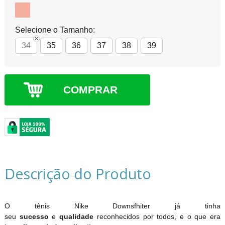
Selecione o Tamanho:
34
35
36
37
38
39
COMPRAR
Descrição do Produto
O tênis Nike Downsfhiter já tinha
seu
sucesso
e
qualidade
reconhecidos por todos, e o que era