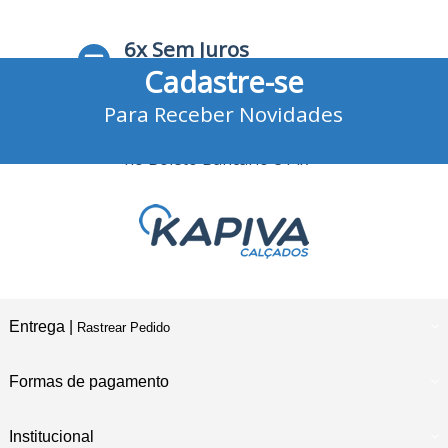
6x Sem Juros
Cadastre-se
no Cartão de Crédito
Para Receber Novidades
10% Desconto
no Boleto Bancário e Pix
Entrega |
Rastrear Pedido
Formas de pagamento
Institucional