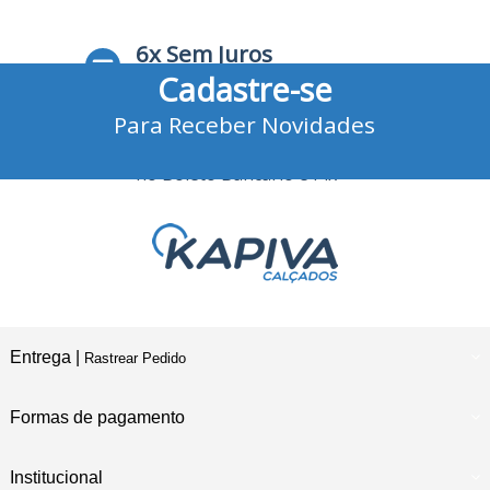
6x Sem Juros
Cadastre-se
no Cartão de Crédito
Para Receber Novidades
10% Desconto
no Boleto Bancário e Pix
Entrega |
Rastrear Pedido
Formas de pagamento
Institucional