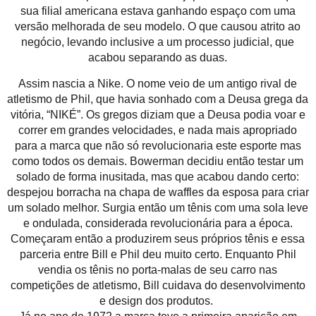
sua filial americana estava ganhando espaço com uma
versão melhorada de seu modelo. O que causou atrito ao
negócio, levando inclusive a um processo judicial, que
acabou separando as duas.
Assim nascia a Nike. O nome veio de um antigo rival de
atletismo de Phil, que havia sonhado com a Deusa grega da
vitória, “NIKÉ”. Os gregos diziam que a Deusa podia voar e
correr em grandes velocidades, e nada mais apropriado
para a marca que não só revolucionaria este esporte mas
como todos os demais. Bowerman decidiu então testar um
solado de forma inusitada, mas que acabou dando certo:
despejou borracha na chapa de waffles da esposa para criar
um solado melhor. Surgia então um tênis com uma sola leve
e ondulada, considerada revolucionária para a época.
Começaram então a produzirem seus próprios tênis e essa
parceria entre Bill e Phil deu muito certo. Enquanto Phil
vendia os tênis no porta-malas de seu carro nas
competições de atletismo, Bill cuidava do desenvolvimento
e design dos produtos.