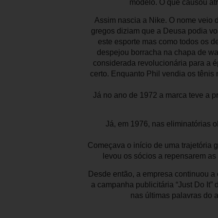
modelo. O que causou atr
Assim nascia a Nike. O nome veio de
gregos diziam que a Deusa podia voa
este esporte mas como todos os de
despejou borracha na chapa de waf
considerada revolucionária para a é
certo. Enquanto Phil vendia os tênis
Já no ano de 1972 a marca teve a pr
Já, em 1976, nas eliminatórias 
Começava o início de uma trajetória g
levou os sócios a repensarem as 
Desde então, a empresa continuou a c
a campanha publicitária “Just Do It”
nas últimas palavras do 