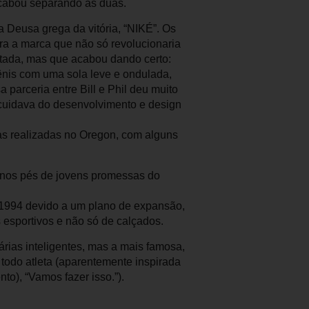
acabou separando as duas.
a Deusa grega da vitória, “NIKÉ”. Os
ra a marca que não só revolucionaria
itada, mas que acabou dando certo:
ênis com uma sola leve e ondulada,
parceria entre Bill e Phil deu muito
l cuidava do desenvolvimento e design
cas realizadas no Oregon, com alguns
a nos pés de jovens promessas do
 e 1994 devido a um plano de expansão,
 esportivos e não só de calçados.
rias inteligentes, mas a mais famosa,
 todo atleta (aparentemente inspirada
o), “Vamos fazer isso.”).