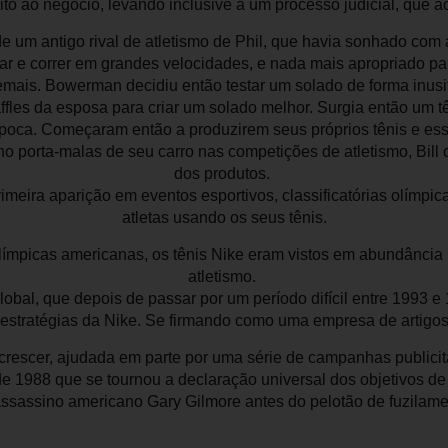
ito ao negócio, levando inclusive a um processo judicial, que 
 um antigo rival de atletismo de Phil, que havia sonhado com 
r e correr em grandes velocidades, e nada mais apropriado pa
mais. Bowerman decidiu então testar um solado de forma inus
fles da esposa para criar um solado melhor. Surgia então um t
poca. Começaram então a produzirem seus próprios tênis e essa 
 no porta-malas de seu carro nas competições de atletismo, Bil
dos produtos.
imeira aparição em eventos esportivos, classificatórias olímpi
atletas usando os seus tênis.
olímpicas americanas, os tênis Nike eram vistos em abundânci
atletismo.
lobal, que depois de passar por um período difícil entre 1993
estratégias da Nike. Se firmando como uma empresa de artigos
rescer, ajudada em parte por uma série de campanhas publicitá
 de 1988 que se tournou a declaração universal dos objetivos de
assassino americano Gary Gilmore antes do pelotão de fuzilament