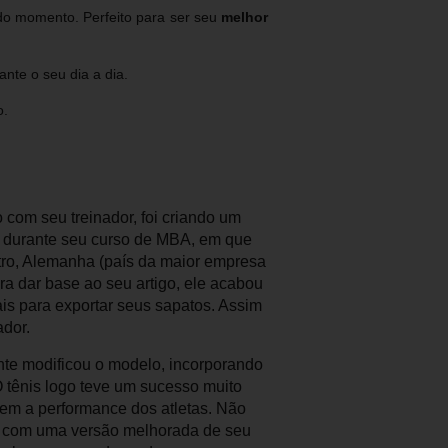
o momento. Perfeito para ser seu
melhor
nte o seu dia a dia.
o.
 com seu treinador, foi criando um
go, durante seu curso de MBA, em que
tro, Alemanha (país da maior empresa
a dar base ao seu artigo, ele acabou
s para exportar seus sapatos. Assim
ador.
nte modificou o modelo, incorporando
 tênis logo teve um sucesso muito
em a performance dos atletas. Não
ço com uma versão melhorada de seu