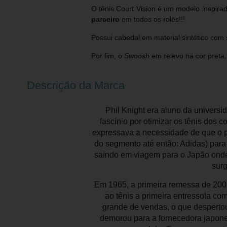
O tênis Court Vision é um modelo inspira
parceiro
em todos os rolês!!!
Possui cabedal em material sintético com
Por fim, o
Swoosh
em relevo na cor preta
Descrição da Marca
Phil Knight era aluno da universi
fascínio por otimizar os tênis dos 
expressava a necessidade de que o p
do segmento até então: Adidas) para
saindo em viagem para o Japão onde
surg
Em 1965, a primeira remessa de 200 
ao tênis a primeira entressola c
grande de vendas, o que desperto
demorou para a fornecedora japone