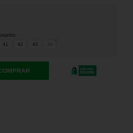
amanho:
41
42
43
44
COMPRAR