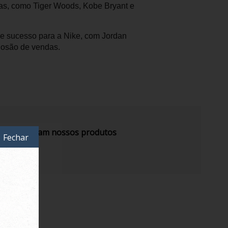
tas, como Tiger Woods, Kobe Bryant e
e sucesso para a Nike, com Jordan
losão de vendas.
s recomendam nossos produtos
Fechar
de