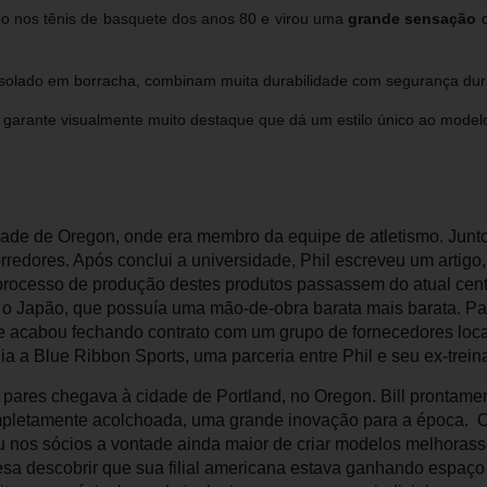
do nos tênis de basquete dos anos 80 e virou uma
grande sensação
d
 solado em borracha, combinam muita durabilidade com segurança dura
, garante visualmente muito destaque que dá um estilo único ao model
dade de Oregon, onde era membro da equipe de atletismo. Junto
corredores. Após conclui a universidade, Phil escreveu um arti
rocesso de produção destes produtos passassem do atual cen
 o Japão, que possuía uma mão-de-obra barata mais barata. Par
 acabou fechando contrato com um grupo de fornecedores locai
ia a Blue Ribbon Sports, uma parceria entre Phil e seu ex-trein
pares chegava à cidade de Portland, no Oregon. Bill prontame
ompletamente acolchoada, uma grande inovação para a época. O
u nos sócios a vontade ainda maior de criar modelos melhorass
sa descobrir que sua filial americana estava ganhando espa