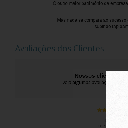
O outro maior patrimônio da empresa
Mas nada se compara ao sucesso d
subindo rapidam
Avaliações dos Clientes
Nossos clientes fa
veja algumas avaliações de pro
Evelyn K.
09/04/2026