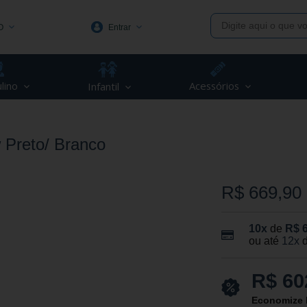
O
Entrar
1991
lino
Acessórios
Infantil
(48) 3623-1991
piva.com.br
 Preto/ Branco
R$ 669,90
10x
de
R$ 
ou até
12x
R$ 60
Economize 