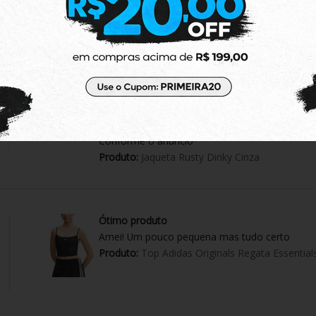
Ótimo
Apesar da demora para responder o whatsapp
Estão Parabéns
Minha compra chegou bem embalado
Conforme o anúncio
Produto:
Jaqueta Rusty Dinky Cinza
Ótimo produto
Amei! Um pouco pequena mas tudo certo
Produto:
Top Adidas Originals Regata Essential