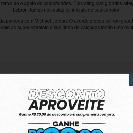
 tem sido o apoio de celebridades. Eles atingiram grandes atle
Lebron James nos estágios iniciais de sua carreira.
a parceria com Michael Jordan. O acordo provou ser um grand
ente ao super estrelato e sua linha de calçados tendo uma exp
100%
dos cliente
lam por nós!
dutos da nossa loja.
Tênis exelente.
O tênis é lindo, e muito confortável.
Produto:
Tênis Adidas Park ST 2.0 Branco/ Ver