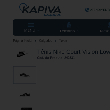
ATENDIMENT
(48) 3623-
MENU
Feminino
Mascu
Página Inicial
Calçados
Tênis
contato@ka
Tênis Nike Court Vision Low
Cod. do Produto: 242331