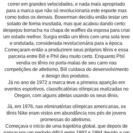
correr em grandes velocidades, e nada mais apropriado
para a marca que não só revolucionaria este esporte mas
como todos os demais. Bowerman decidiu então testar um
solado de forma inusitada, mas que acabou dando certo:
despejou borracha na chapa de waffles da esposa para criar
um solado melhor. Surgia então um tênis com uma sola leve
e ondulada, considerada revolucionária para a época.
Começaram então a produzirem seus próprios tênis e essa
parceria entre Bill e Phil deu muito certo. Enquanto Phil
vendia os tênis no porta-malas de seu carro nas
competições de atletismo, Bill cuidava do desenvolvimento
e design dos produtos.
Já no ano de 1972 a marca teve a primeira aparição em
eventos esportivos, classificatórias olímpicas realizadas no
Oregon, com alguns atletas usando os seus tênis.
Já, em 1976, nas eliminatórias olímpicas americanas, os
tênis Nike eram vistos em abundância nos pés de jovens
promessas do atletismo.
Começava o início de uma trajetória global, que depois de
passar por um período difícil entre 1993 e 1994 devido a um