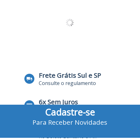
Frete Grátis Sul e SP
Consulte o regulamento
6x Sem Juros
Cadastre-se
no Cartão de Crédito
Para Receber Novidades
10% Desconto
no Boleto Bancário e Pix