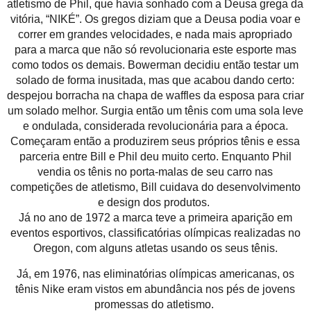
atletismo de Phil, que havia sonhado com a Deusa grega da
vitória, “NIKÉ”. Os gregos diziam que a Deusa podia voar e
correr em grandes velocidades, e nada mais apropriado
para a marca que não só revolucionaria este esporte mas
como todos os demais. Bowerman decidiu então testar um
solado de forma inusitada, mas que acabou dando certo:
despejou borracha na chapa de waffles da esposa para criar
um solado melhor. Surgia então um tênis com uma sola leve
e ondulada, considerada revolucionária para a época.
Começaram então a produzirem seus próprios tênis e essa
parceria entre Bill e Phil deu muito certo. Enquanto Phil
vendia os tênis no porta-malas de seu carro nas
competições de atletismo, Bill cuidava do desenvolvimento
e design dos produtos.
Já no ano de 1972 a marca teve a primeira aparição em
eventos esportivos, classificatórias olímpicas realizadas no
Oregon, com alguns atletas usando os seus tênis.
Já, em 1976, nas eliminatórias olímpicas americanas, os
tênis Nike eram vistos em abundância nos pés de jovens
promessas do atletismo.