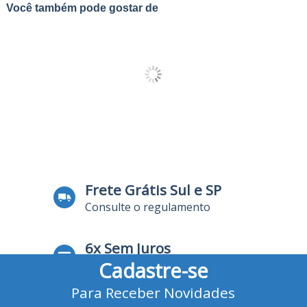
Você também pode gostar de
Frete Grátis Sul e SP
Consulte o regulamento
6x Sem Juros
Cadastre-se
no Cartão de Crédito
Para Receber Novidades
10% Desconto