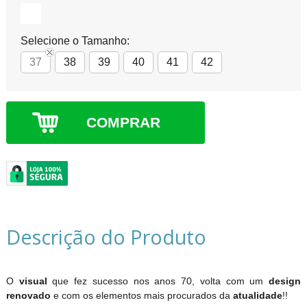
Selecione o Tamanho:
37
38
39
40
41
42
COMPRAR
Descrição do Produto
O
visual
que fez sucesso nos anos 70, volta com um
design
renovado
e com os elementos mais procurados da
atualidade
!!