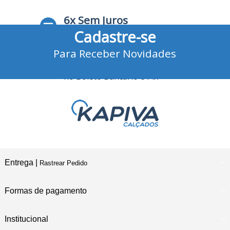
6x Sem Juros
Cadastre-se
no Cartão de Crédito
Para Receber Novidades
10% Desconto
no Boleto Bancário e Pix
Entrega |
Rastrear Pedido
Formas de pagamento
Institucional