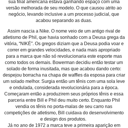
sua filial americana estava ganhando espaço com uma
versão melhorada de seu modelo. O que causou atrito ao
negócio, levando inclusive a um processo judicial, que
acabou separando as duas.
Assim nascia a Nike. O nome veio de um antigo rival de
atletismo de Phil, que havia sonhado com a Deusa grega da
vitória, “NIKÉ”. Os gregos diziam que a Deusa podia voar e
correr em grandes velocidades, e nada mais apropriado
para a marca que não só revolucionaria este esporte mas
como todos os demais. Bowerman decidiu então testar um
solado de forma inusitada, mas que acabou dando certo:
despejou borracha na chapa de waffles da esposa para criar
um solado melhor. Surgia então um tênis com uma sola leve
e ondulada, considerada revolucionária para a época.
Começaram então a produzirem seus próprios tênis e essa
parceria entre Bill e Phil deu muito certo. Enquanto Phil
vendia os tênis no porta-malas de seu carro nas
competições de atletismo, Bill cuidava do desenvolvimento
e design dos produtos.
Já no ano de 1972 a marca teve a primeira aparição em