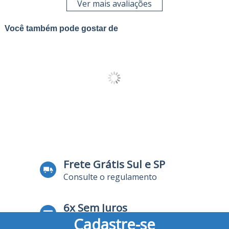
Ver mais avaliações
Você também pode gostar de
Frete Grátis Sul e SP
Consulte o regulamento
6x Sem Juros
Cadastre-se
no Cartão de Crédito