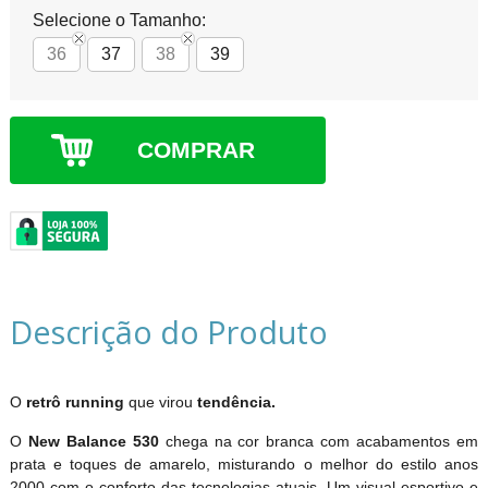
Selecione o Tamanho:
36
37
38
39
COMPRAR
Descrição do Produto
O
retrô running
que virou
tendência.
O
New Balance 530
chega na cor branca com acabamentos em
prata e toques de amarelo, misturando o melhor do estilo anos
2000 com o conforto das tecnologias atuais. Um visual esportivo e