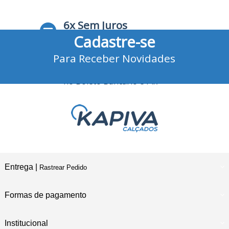
6x Sem Juros
Cadastre-se
no Cartão de Crédito
Para Receber Novidades
10% Desconto
no Boleto Bancário e Pix
Entrega |
Rastrear Pedido
Formas de pagamento
Institucional