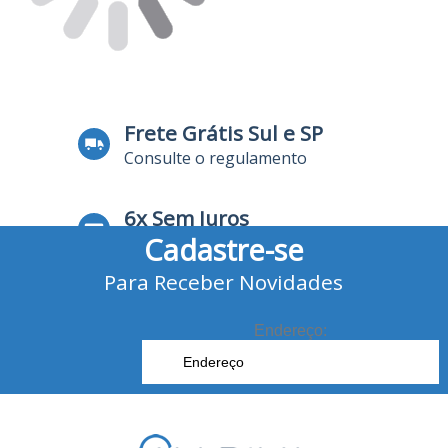
Frete Grátis Sul e SP
Consulte o regulamento
6x Sem Juros
Cadastre-se
no Cartão de Crédito
Para Receber Novidades
10% Desconto
no Boleto Bancário e Pix
Endereço: