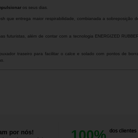
mpulsionar
os seus dias.
esh que entrega maior respirabilidade, combianada a sobreposição 
linhas futuristas, além de contar com a tecnologia ENERGIZED RUBB
puxador traseiro para facilitar o calce e solado com pontos de bor
as.
100%
dos cliente
lam por nós!