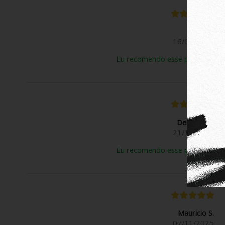
Rose B.
16/03/2026
Eu recomendo esse produto.
Deivison N.
21/11/2025
Eu recomendo esse produto.
Mauricio S.
07/11/2025