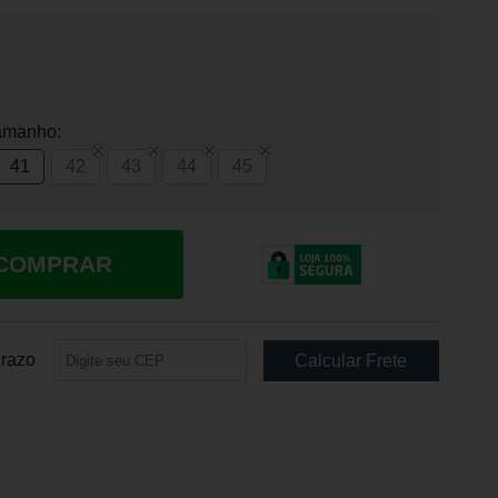
amanho:
41
42
43
44
45
COMPRAR
Prazo