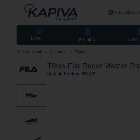
ATENDIMENT
(48) 3623-
MENU
Feminino
Mascu
Página Inicial
Calçados
Tênis
contato@ka
Tênis FIla Racer Master Pre
Cod. do Produto: 209372