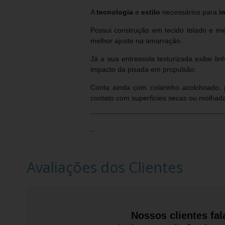
A
tecnologia
e
estilo
necessários para
i
Possui construção em tecido telado e m
melhor ajuste na amarração.
Já a sua entressola texturizada exibe 
impacto da pisada em propulsão.
Conta ainda com colarinho acolchoado, 
contato com superfícies secas ou molhad
..
Avaliações dos Clientes
Nossos clientes fa