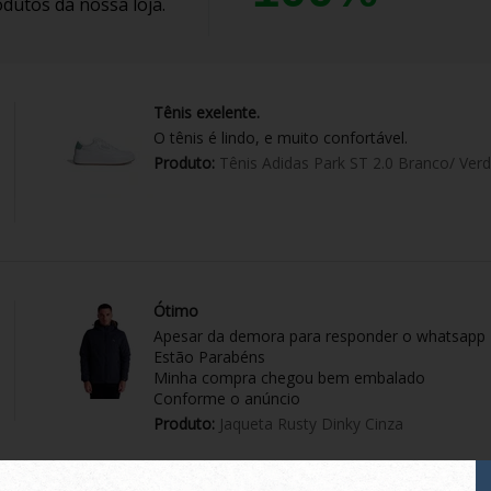
dutos da nossa loja.
Tênis exelente.
O tênis é lindo, e muito confortável.
Produto:
Tênis Adidas Park ST 2.0 Branco/ Ver
Ótimo
Apesar da demora para responder o whatsapp
Estão Parabéns
Minha compra chegou bem embalado
Conforme o anúncio
Produto:
Jaqueta Rusty Dinky Cinza