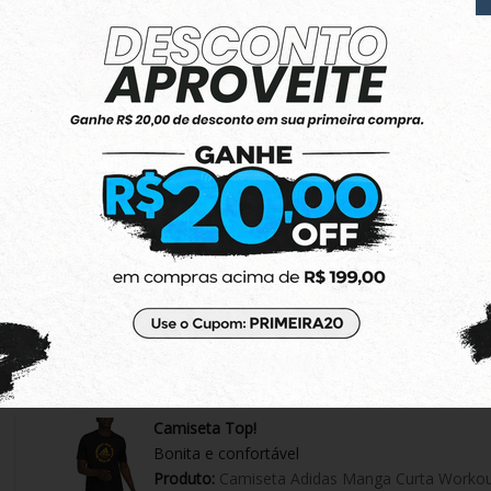
Ótimo produto
Amei! Um pouco pequena mas tudo certo
Produto:
Top Adidas Originals Regata Essential
EXECELENTE !
Perfeito , produto tudo certo !
Produto:
Moletom Adidas Aberto Essentials 3-S
Camiseta Top!
Bonita e confortável
Produto:
Camiseta Adidas Manga Curta Workou