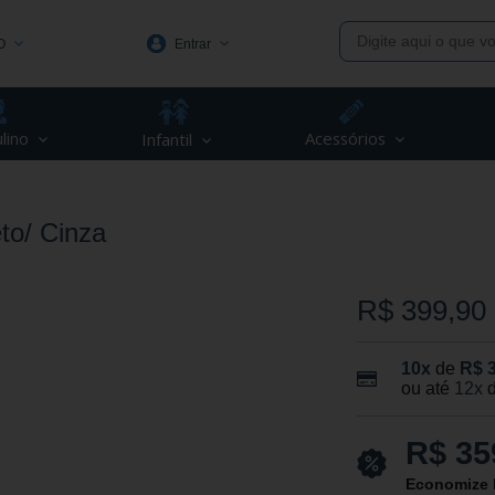
O
Entrar
1991
lino
Acessórios
Infantil
(48) 3623-1991
piva.com.br
to/ Cinza
R$ 399,90
10x
de
R$ 
ou até
12x
R$ 35
Economize 