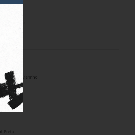
s Swim Preto
tripes Azul Marinho
t Preta