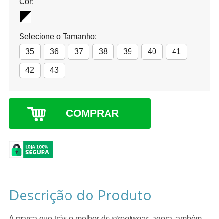
Cor:
Selecione o Tamanho:
35
36
37
38
39
40
41
42
43
COMPRAR
Descrição do Produto
A marca que trás o melhor do
streetwear
, agora também