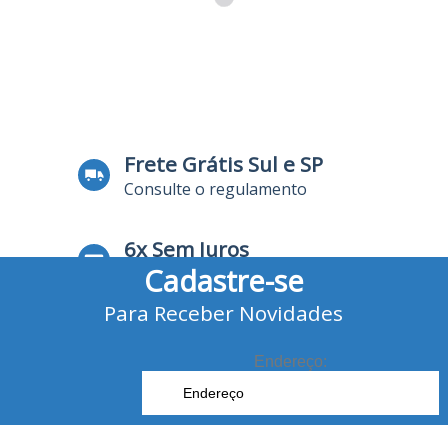
Frete Grátis Sul e SP
Consulte o regulamento
6x Sem Juros
Cadastre-se
no Cartão de Crédito
Para Receber Novidades
10% Desconto
no Boleto Bancário e Pix
Endereço: