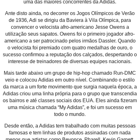
uma das maiores concorrentes da Adidas.
Ante disto ainda, no decorrer os Jogos Olímpicos de Verão
de 1936, Adi se dirigiu da Baviera à Vila Olímpica, para
convencer o velocista afro-americano Jesse Owens a
utilização seus sapatos. Owens foi o primeiro jogador afro-
americano a ser patrocinado pelos irmãos Dassler. Quando
o velocista foi premiado com quatro medalhas de ouro, o
sucesso confirmou a reputação dos calçados, despertando o
interesse de treinadores de diversas equipes nacionais.
Mais tarde abaixo um grupo de hip-hop chamado Run-DMC
veio e colocou Adidas em outro nível. Combinando o estilo
da marca a um forte movimento que surgia naquela época, a
Adidas criou uma linha própria para o grupo que transcendia
os bairros e até classes sociais dos EUA. Eles ainda fizeram
uma música chamada “My Adidas”, e foi um sucesso em
todo o mundo.
Desde então, a Adidas tem trabalhado com muitas pessoas
famosas e tem linhas de produtos assinadas com nada
menos que artistas como Beyonce, Pharell, Kevin Garnett,