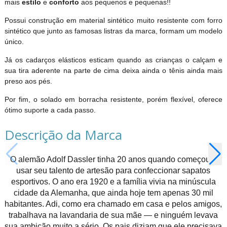
mais
estilo
e
conforto
aos pequenos e pequenas!!
Possui construção em material sintético muito resistente com forro
sintético que junto as famosas listras da marca, formam um modelo
único.
Já os cadarços elásticos esticam quando as crianças o calçam e
sua tira aderente na parte de cima deixa ainda o tênis ainda mais
preso aos pés.
Por fim, o solado em borracha resistente, porém flexível, oferece
ótimo suporte a cada passo.
Descrição da Marca
O alemão Adolf Dassler tinha 20 anos quando começou a
usar seu talento de artesão para confeccionar sapatos
esportivos. O ano era 1920 e a família vivia na minúscula
cidade da Alemanha, que ainda hoje tem apenas 30 mil
habitantes. Adi, como era chamado em casa e pelos amigos,
trabalhava na lavandaria de sua mãe — e ninguém levava
sua ambição muito a sério. Os pais diziam que ele precisava