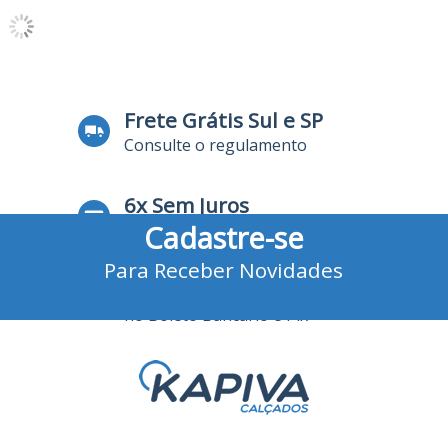
Frete Grátis Sul e SP
Consulte o regulamento
6x Sem Juros
Cadastre-se
no Cartão de Crédito
Para Receber Novidades
10% Desconto
no Boleto Bancário e Pix