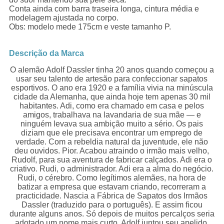
Conta ainda com barra traseira longa, cintura média e
modelagem ajustada no corpo.
Obs: modelo mede 175cm e veste tamanho P.
Descrição da Marca
O alemão Adolf Dassler tinha 20 anos quando começou a
usar seu talento de artesão para confeccionar sapatos
esportivos. O ano era 1920 e a família vivia na minúscula
cidade da Alemanha, que ainda hoje tem apenas 30 mil
habitantes. Adi, como era chamado em casa e pelos
amigos, trabalhava na lavandaria de sua mãe — e
ninguém levava sua ambição muito a sério. Os pais
diziam que ele precisava encontrar um emprego de
verdade. Com a rebeldia natural da juventude, ele não
deu ouvidos. Pior. Acabou atraindo o irmão mais velho,
Rudolf, para sua aventura de fabricar calçados. Adi era o
criativo. Rudi, o administrador. Adi era a alma do negócio.
Rudi, o cérebro. Como legítimos alemães, na hora de
batizar a empresa que estavam criando, recorreram a
practicidade. Nascia a Fábrica de Sapatos dos Irmãos
Dassler (traduzido para o português). E assim ficou
durante alguns anos. Só depois de muitos percalços seria
adotado um nome mais curto. Adolf juntou seu apelido,