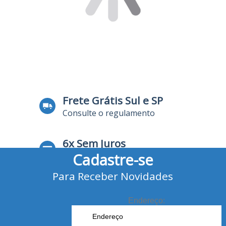
Frete Grátis Sul e SP
Consulte o regulamento
6x Sem Juros
Cadastre-se
no Cartão de Crédito
Para Receber Novidades
10% Desconto
no Boleto Bancário e Pix
Endereço: