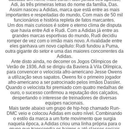
Adi, às três primeiras letras do nome da família, Das.
Assim nasceu a Adidas, marca que está entre as mais
importantes e respeitadas do mundo, Com mais de 50 mil
funcionários e história repleta de fatos marcantes.
Um dos mais curiosos é sobre o eterno clima de disputa
que havia entre Adi e Rudi. Com a Adidas já entre as
grandes marcas esportivas do mundo, Rudi decidiu
romper de vez com o irmão mais novo. A rivalidade entre
eles ganhava um novo capítulo: Rudi fundou a Puma,
outra gigante do setor e uma das maiores concorrentes da
Adidas.
Ante disto ainda, no decorrer os Jogos Olímpicos de
Verão de 1936, Adi se dirigiu da Baviera à Vila Olímpica,
para convencer o velocista afro-americano Jesse Owens
a utilização seus sapatos. Owens foi o primeiro jogador
afro-americano a ser patrocinado pelos irmãos Dassler.
Quando o velocista foi premiado com quatro medalhas de
ouro, o sucesso confirmou a reputação dos calçados,
despertando o interesse de treinadores de diversas
equipes nacionais.
Mais tarde abaixo um grupo de hip-hop chamado Run-
DMC veio e colocou Adidas em outro nível. Combinando
o estilo da marca a um forte movimento que surgia
naquela época, a Adidas criou uma linha própria para o
grupo que transcendia os bairros e até classes sociais