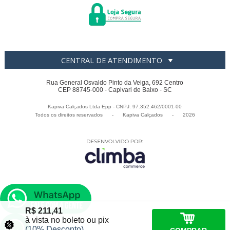
CENTRAL DE ATENDIMENTO
Rua General Osvaldo Pinto da Veiga, 692 Centro
CEP 88745-000 - Capivari de Baixo - SC
Kapiva Calçados Ltda Epp - CNPJ: 97.352.462/0001-00
Todos os direitos reservados
-
Kapiva Calçados
-
2026
R$ 211,41
à vista no boleto ou pix
(10% Desconto)