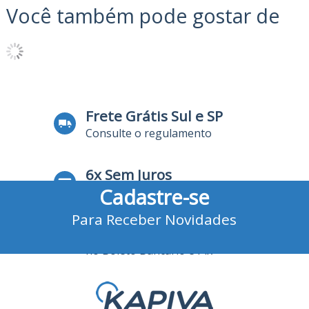
Você também pode gostar de
Frete Grátis Sul e SP
Consulte o regulamento
6x Sem Juros
Cadastre-se
no Cartão de Crédito
Para Receber Novidades
10% Desconto
no Boleto Bancário e Pix