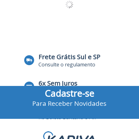
Frete Grátis Sul e SP
Consulte o regulamento
6x Sem Juros
Cadastre-se
no Cartão de Crédito
Para Receber Novidades
10% Desconto
no Boleto Bancário e Pix