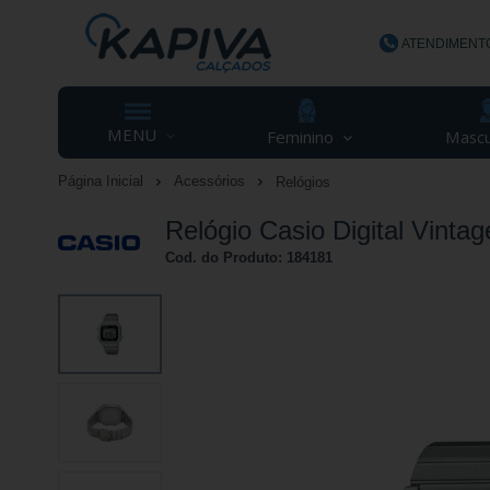
ATENDIMENT
(48) 3623-
MENU
Feminino
Mascu
Página Inicial
Acessórios
Relógios
contato@ka
Relógio Casio Digital Vin
Cod. do Produto: 184181