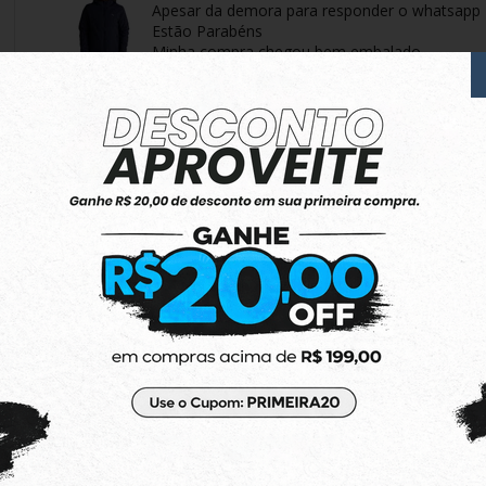
Apesar da demora para responder o whatsapp
Estão Parabéns
Minha compra chegou bem embalado
Conforme o anúncio
Produto:
Jaqueta Rusty Dinky Cinza
Ótimo produto
Amei! Um pouco pequena mas tudo certo
Produto:
Top Adidas Originals Regata Essential
EXECELENTE !
Perfeito , produto tudo certo !
Produto:
Moletom Adidas Aberto Essentials 3-S