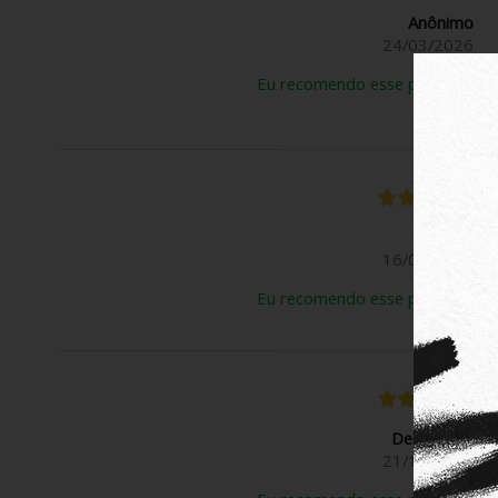
Anônimo
24/03/2026
Eu recomendo esse produto.
Rose B.
16/03/2026
Eu recomendo esse produto.
Deivison N.
21/11/2025