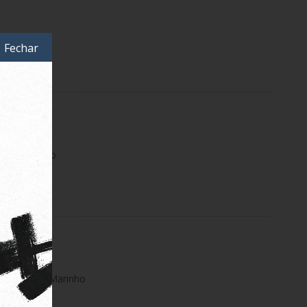
Fechar
s Swim Preto
tripes Azul Marinho