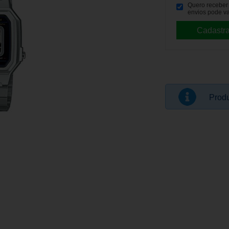
Quero receber p
envios pode va
Produ