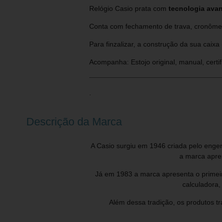
Relógio Casio prata com
tecnologia av
Conta com fechamento de trava, cronômetr
Para finzalizar, a construção da sua caixa
Acompanha: Estojo original, manual, certifi
.
Descrição da Marca
A Casio surgiu em 1946 criada pelo enge
a marca apres
Já em 1983 a marca apresenta o primeir
calculadora,
Além dessa tradição, os produtos t