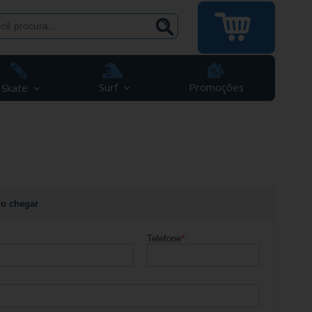
Surf
Promoções
Skate
o chegar
Telefone
*
: