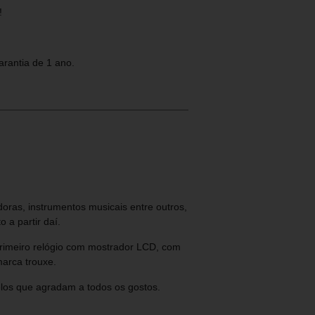
!
arantia de 1 ano.
ras, instrumentos musicais entre outros,
 a partir daí.
Primeiro relógio com mostrador LCD, com
marca trouxe.
elos que agradam a todos os gostos.