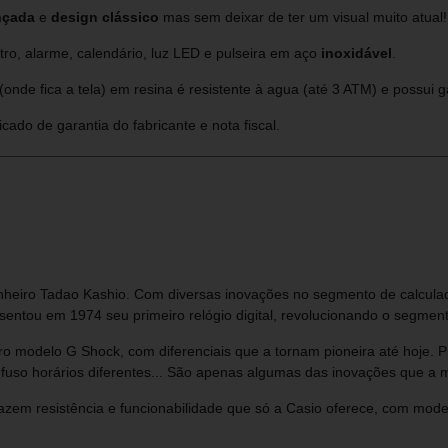
ançada
e
design clássico
mas sem deixar de ter um visual muito atual!
o, alarme, calendário, luz LED e pulseira em aço
inoxidável
.
 (onde fica a tela) em resina é resistente à agua (até 3 ATM) e possui g
cado de garantia do fabricante e nota fiscal.
nheiro Tadao Kashio. Com diversas inovações no segmento de calculado
entou em 1974 seu primeiro relógio digital, revolucionando o segmento
o modelo G Shock, com diferenciais que a tornam pioneira até hoje. 
 fuso horários diferentes... São apenas algumas das inovações que a 
razem resistência e funcionabilidade que só a Casio oferece, com mod