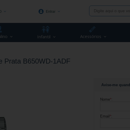
O
Entrar
1991
lino
Acessórios
Infantil
(48) 3623-1991
piva.com.br
tage Prata B650WD-1ADF
Avise-me quand
Nome
*
:
Email
*
: